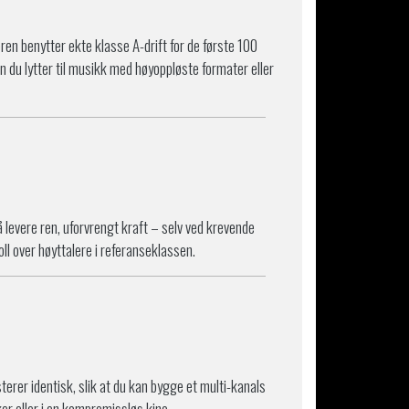
en benytter ekte klasse A-drift for de første 100
n du lytter til musikk med høyoppløste formater eller
levere ren, uforvrengt kraft – selv ved krevende
oll over høyttalere i referanseklassen.
erer identisk, slik at du kan bygge et multi-kanals
r eller i en kompromissløs kino.