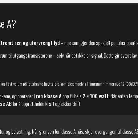
se A?
tremt ren og uforvrengt lyd
– noe som gjør den spesielt populær blant a
strøm
til utgangstransistorene – selv når det ikke er signal. Dette gir svært la
t og høyt volum på lettdrevne høyttalere som eksempelvis Hamrammr Immersive 12 (98dB
nkene, og opererer i
ren klasse A
opp til hele
2 × 100 watt
. Når enten temp
sse AB
for å opprettholde kraft og sikker drift.
ur og belastning. Når grensen for klasse A nås, skjer overgangen til klasse 