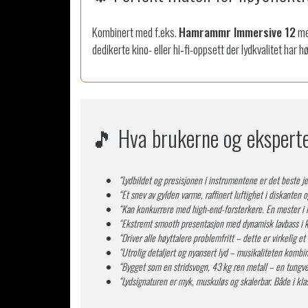
Kombinert med f.eks.
Hamrammr Immersive 12
me
dedikerte kino- eller hi‑fi-oppsett der lydkvalitet har hø
🎵 Hva brukerne og eksperte
“Lydbildet og presisjonen i instrumentene er det beste je
“Et snev av gylden varme, raffinert luftighet i diskanten 
“Kan konkurrere med high-end-forsterkere. En mester i ly
“Ekstremt smooth presentasjon med dynamisk lavbass i kl
“Driver alle høyttalere problemfritt – dette er virkelig 
“Utrolig detaljert og nyansert lyd – musikaliteten kombi
“Bygget som en stridsvogn, 43 kg ren metall – en tungvek
“Lydsignaturen er myk, muskuløs og skalerbar. Både i kla