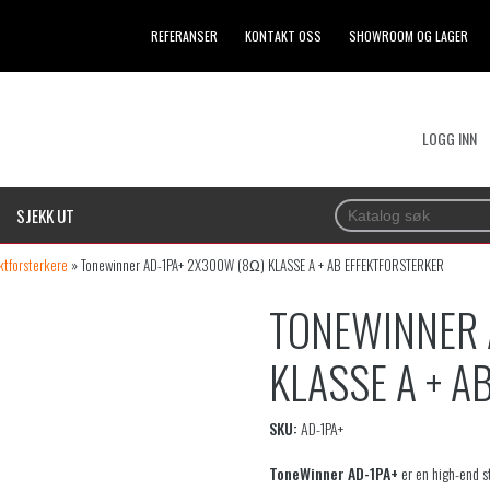
REFERANSER
KONTAKT OSS
SHOWROOM OG LAGER
LOGG INN
SJEKK UT
ektforsterkere
»
Tonewinner AD-1PA+ 2X300W (8Ω) KLASSE A + AB EFFEKTFORSTERKER
TONEWINNER 
KLASSE A + A
SKU:
AD-1PA+
ToneWinner AD-1PA+
er en high-end s