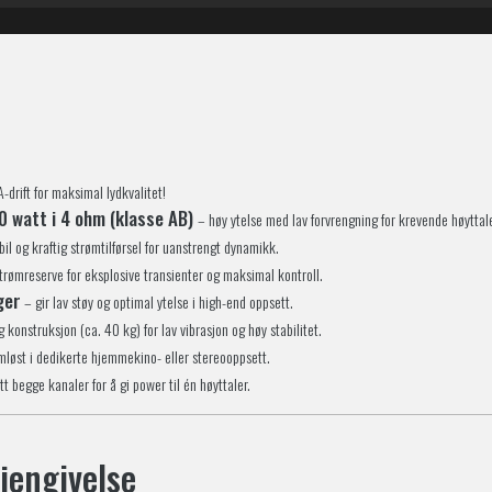
-drift for maksimal lydkvalitet!
0 watt i 4 ohm (klasse AB)
– høy ytelse med lav forvrengning for krevende høyttale
bil og kraftig strømtilførsel for uanstrengt dynamikk.
trømreserve for eksplosive transienter og maksimal kontroll.
ger
– gir lav støy og optimal ytelse i high-end oppsett.
 konstruksjon (ca. 40 kg) for lav vibrasjon og høy stabilitet.
mløst i dedikerte hjemmekino- eller stereooppsett.
t begge kanaler for å gi power til én høyttaler.
jengivelse