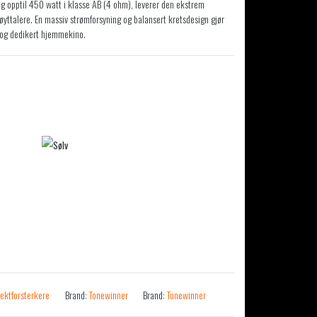
og opptil 450 watt i klasse AB (4 ohm), leverer den ekstrem
høyttalere. En massiv strømforsyning og balansert kretsdesign gjør
k og dedikert hjemmekino.
fektforsterkere
Brand:
Tonewinner
Brand:
Tonewinner