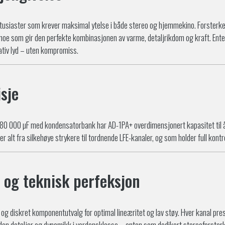
tusiaster som krever maksimal ytelse i både stereo og hjemmekino. Forsterker
, noe som gir den perfekte kombinasjonen av varme, detaljrikdom og kraft. Ente
tativ lyd – uten kompromiss.
sje
180 000 µF med kondensatorbank har AD-1PA+ overdimensjonert kapasitet til å 
 alt fra silkehøye strykere til tordnende LFE-kanaler, og som holder full kontr
 og teknisk perfeksjon
og diskret komponentutvalg for optimal lineæritet og lav støy. Hver kanal prest
en detaljer og dynamikk i verdensklasse – enten som dedikert stereoforsterke