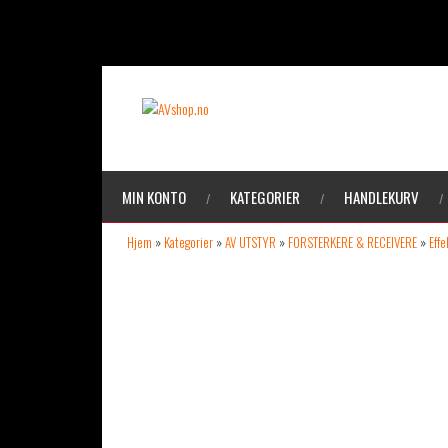
MIN KONTO
KATEGORIER
HANDLEKURV
Hjem
»
Kategorier
»
AV UTSTYR
»
FORSTERKERE & RECEIVERE
»
Eff