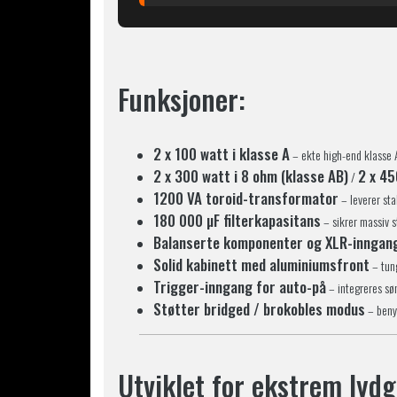
Funksjoner:
2 x 100 watt i klasse A
– ekte high-end klasse A
2 x 300 watt i 8 ohm (klasse AB)
2 x 45
/
1200 VA toroid-transformator
– leverer sta
180 000 µF filterkapasitans
– sikrer massiv s
Balanserte komponenter og XLR-inngan
Solid kabinett med aluminiumsfront
– tung
Trigger-inngang for auto-på
– integreres sø
Støtter bridged / brokobles modus
– benyt
Utviklet for ekstrem lydg