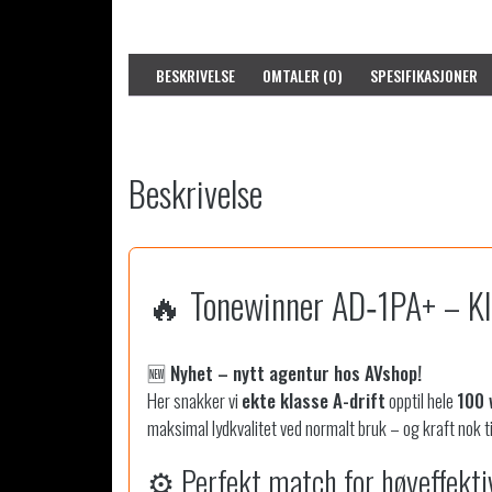
BESKRIVELSE
OMTALER (0)
SPESIFIKASJONER
Beskrivelse
🔥 Tonewinner AD‑1PA+ – Kla
🆕 Nyhet – nytt agentur hos AVshop!
Her snakker vi
ekte klasse A-drift
opptil hele
100
maksimal lydkvalitet ved normalt bruk – og kraft nok t
⚙️ Perfekt match for høyeffekti