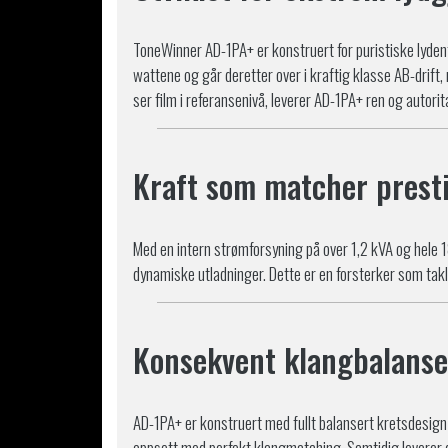
ToneWinner AD-1PA+ er konstruert for puristiske lyden
wattene og går deretter over i kraftig klasse AB-drift
ser film i referansenivå, leverer AD-1PA+ ren og autori
Kraft som matcher presti
Med en intern strømforsyning på over 1,2 kVA og hele 
dynamiske utladninger. Dette er en forsterker som takler
Konsekvent klangbalanse
AD-1PA+ er konstruert med fullt balansert kretsdesign 
oppsett med perfekt klangmatching. Samtidig leverer d