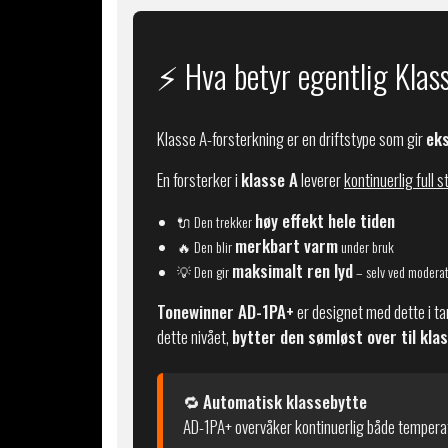
⚡ Hva betyr egentlig Klas
Klasse A-forsterkning er en driftstype som gir
eks
En forsterker i
klasse A
leverer
kontinuerlig full 
høy effekt hele tiden
🔌 Den trekker
merkbart varm
🔥 Den blir
under bruk
maksimalt ren lyd
💡 Den gir
– selv ved modera
Tonewinner AD-1PA+
er designet med dette i ta
dette nivået,
bytter den sømløst over til kla
🔁
Automatisk klassebytte
AD-1PA+ overvåker kontinuerlig både temperat