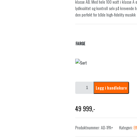
klasse AB. Med hele 100 watt i klasse A 
lydkvalitet og kontroll selv på krevende 
den perfekt for både high-fidelity musik
FARGE
Tonewinner
Legg i handlekurv
AD-
1PA+
2X300W
49 999
,-
(8Ω)
KLASSE
A
Produktnummer:
AD-1PA+
Kategori:
Ef
+
AB