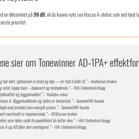
d en følsomhet på
98 dB
, vil du kunne nyte ren klasse A-ytelse selv ved høyt
yeste prioritet.
ne sier om Tonewinner AD‑1PA+ effektfor
g har hørt. Lydscenen er bred og dyp — en fryd å lytte til.”
– AudioGon-bruker
og solid, kjapp bass – balansert og innbydende.”
– HiFi Unlimited-blogg
dkvalitet og byggekvalitet.”
– YouTube-video
asse A. Byggekvaliteten og lyden er fantastisk.”
– SummitHIFI-kunde
et high-end produkt som overgår prisen.”
– SummitHIFI-kunde
nert med kraft er imponerende.”
– AVSForum-bruker
ter som føles solid fra øyeblikket du løfter den.”
– HiFi Unlimited-blogg
sse A og AB låter den overlegent.”
– HiFi Unlimited-blogg