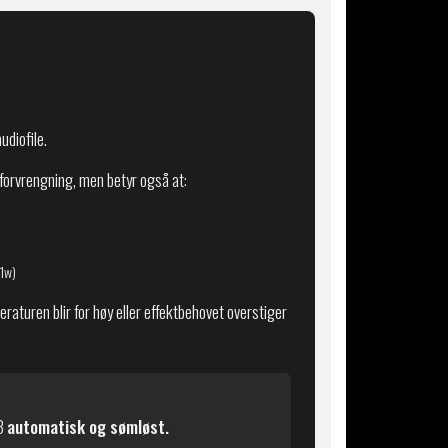
udiofile.
v forvrengning, men betyr også at:
@1w)
eraturen blir for høy eller effektbehovet overstiger
AB
automatisk og sømløst.