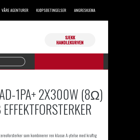
VÅRE AGENTURER
KJØPSBETINGELSER
ANGRESKJEMA
SJEKK
Handlekurven din er tom.
HANDLEKURVEN
AD-1PA+ 2X300W (8Ω)
B EFFEKTFORSTERKER
tereoforsterker som kombinerer ren klasse A-ytelse med kraftig