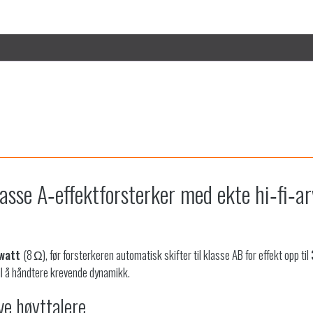
EFFEKTFORSTERKER
antall
sse A‑effektforsterker med ekte hi‑fi‑ar
 watt
(8 Ω), før forsterkeren automatisk skifter til klasse AB for effekt opp til
il å håndtere krevende dynamikk.
ve høyttalere