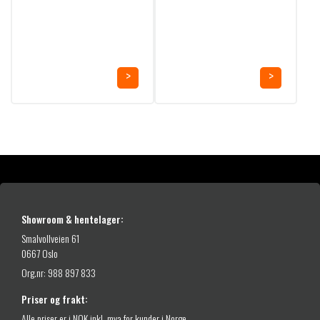
Showroom & hentelager:
Smalvollveien 61
0667 Oslo
Org.nr: 988 897 833
Priser og frakt:
Alle priser er i NOK inkl. mva for kunder i Norge.