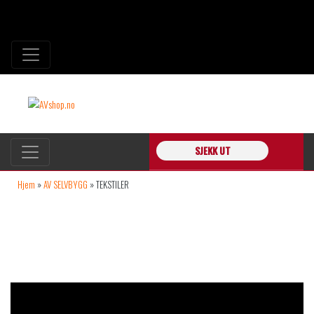
SJEKK UT
Hjem
»
AV SELVBYGG
»
TEKSTILER
TEKSTILER