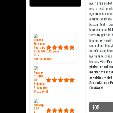
nye
flerdensitet
ekstra mykt innerl
egenfrekvensen bet
markant bedre isol
SISTE OMTALER
bassområdet – sam
bæreevnen på
70 
sikrer trygg bruk i
himling, selv med 
som dobbelt fiberg
AutoCalc-app bere
Vurdert
hvor mange clips o
trenger. 📲✨
Pro
5.00
av 5
ytelse, enkel m
markedets mest
avkobling – det
DreamScreen Pr
Vurdert
FluxCore!
5.00
av 5
109
,-