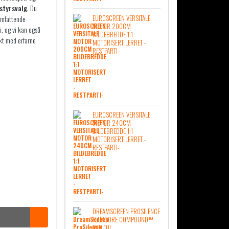
tstyrsvalg
. Du
EUROSCREEN VERSITALE
omfattende
MOTOR 200CM
i, og vi kan også
BILDEBREDDE 1:1
kt med erfarne
MOTORISERT LERRET -
RESTPARTI-
EUROSCREEN VERSITALE
MOTOR 240CM
BILDEBREDDE 1:1
MOTORISERT LERRET -
RESTPARTI-
DREAMSCREEN PROSILENCE
FLUXCORE COMPOUND™
RED 10L