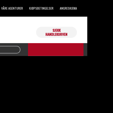
VÅRE AGENTURER
KJØPSBETINGELSER
ANGRESKJEMA
SJEKK
Handlekurven din er tom.
HANDLEKURVEN