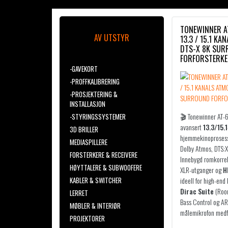
TONEWINNER A
AV UTSTYR
13.3 / 15.1 KA
DTS-X 8K SU
FORFORSTERK
-GAVEKORT
-PROFFKALIBRERING
-PROSJEKTERING &
INSTALLASJON
🎬 Tonewinner AT-
-STYRINGSSYSTEMER
avansert
13.3/15.1
3D BRILLER
hjemmekinoprosess
MEDIASPILLERE
Dolby Atmos, DTS:X
FORSTERKERE & RECEIVERE
Innebygd romkorrek
HØYTTALERE & SUBWOOFERE
XLR-utganger og
H
KABLER & SWITCHER
ideell for high-end
Dirac Suite
(Room
LERRET
Bass Control og A
MØBLER & INTERIØR
målemikrofon medf
PROJEKTORER