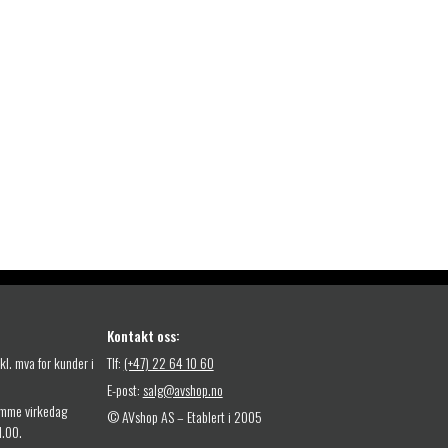
Kontakt oss:
nkl. mva for kunder i
Tlf:
(+47) 22 64 10 60
E-post:
salg@avshop.no
amme virkedag
© AVshop AS – Etablert i 2005
11.00.