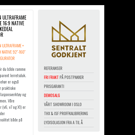
N ULTRAFRAME
 16:9 NATIVE
KEDEAL
OR
REFERANSER
år du både ramme
parent lerretsduk.
FRI FRAKT
PÅ POSTPAKKER
behør er også
PRISGARANTI
r praktiske
llasjonsverktøy og
DEMOSALG
ammen. Våre
VÅRT SHOWROOM I OSLO
(v6, v7 og X1) er
lder
THX & ISF PROFFKALIBRERING
valitet både på
LYDISOLASJON FRA A TIL Å