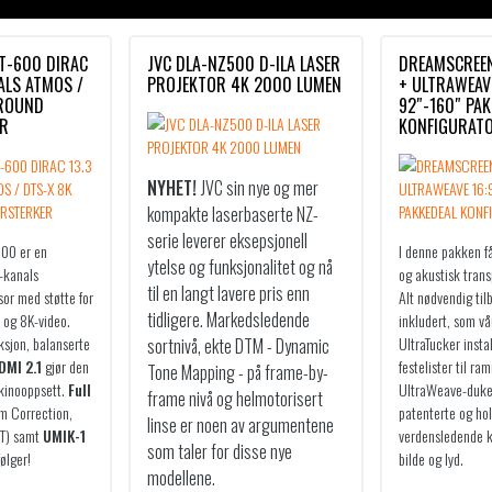
T-600 DIRAC
JVC DLA-NZ500 D-ILA LASER
DREAMSCREE
NALS ATMOS /
PROJEKTOR 4K 2000 LUMEN
+ ULTRAWEAVE
RROUND
92″-160″ PAK
ER
KONFIGURAT
NYHET!
JVC sin nye og mer
kompakte laserbaserte NZ-
serie leverer eksepsjonell
600 er en
I denne pakken f
ytelse og funksjonalitet og nå
-kanals
og akustisk trans
til en langt lavere pris enn
or med støtte for
Alt nødvendig til
tidligere. Markedsledende
 og 8K-video.
inkludert, som vå
sjon, balanserte
UltraTucker insta
sortnivå, ekte DTM - Dynamic
DMI 2.1
gjør den
festelister til r
Tone Mapping - på frame-by-
 kinooppsett.
Full
UltraWeave-duker 
frame nivå og helmotorisert
 Correction,
patenterte og ho
linse er noen av argumentene
RT) samt
UMIK-1
verdensledende k
som taler for disse nye
ølger!
bilde og lyd.
modellene.