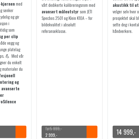
-kjernen
med
vårt dedikerte kalibreringsrom med
akustikk til u
ag senker
avansert måleutstyr
som JETI
velger selv hvor 
ydelig og gir
Specbos 2501 og Klein K10A – for
prosjektet skal bl
asjon i
bildekvalitet i absolutt
sette deg i konta
tidig som
referanseklasse.
håndverkere.
kg per clip
 både vegg og
tunge platelag
ips. 💪 Med vår
gner du enkelt
g materialer du
fesjonell
ontering og
 avanserte
 er
oSilence
5 999
,-
14 999
,-
Opprinnelig
Nåværende
2 999
,-