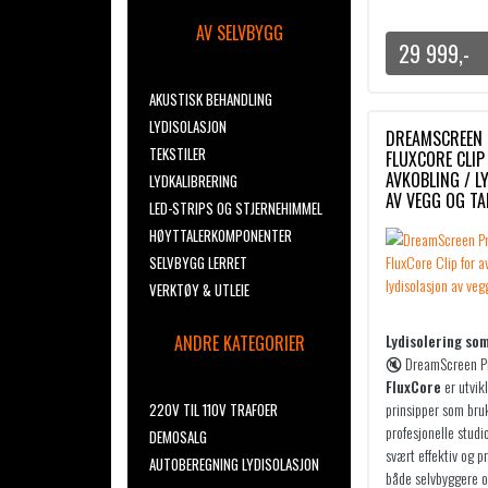
AV SELVBYGG
29 999
,-
AKUSTISK BEHANDLING
LYDISOLASJON
DREAMSCREEN 
TEKSTILER
FLUXCORE CLIP
AVKOBLING / L
LYDKALIBRERING
AV VEGG OG TA
LED-STRIPS OG STJERNEHIMMEL
HØYTTALERKOMPONENTER
SELVBYGG LERRET
VERKTØY & UTLEIE
Lydisolering so
ANDRE KATEGORIER
🔇
DreamScreen P
FluxCore
er utvik
prinsipper som bru
220V TIL 110V TRAFOER
profesjonelle studio
DEMOSALG
svært effektiv og pr
AUTOBEREGNING LYDISOLASJON
både selvbyggere o