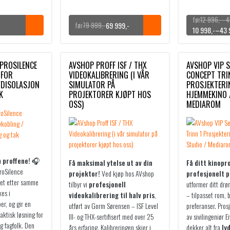
Prisområde:
12 996
,-
–
4
69 999
,-
79 999
,-
12 996,-
Prisområde:
Opprinnelig
Nåværende
Opprinnelig
Nåværende
10 998
,-
–
43 
til
10 998,-
pris
pris
pris
pris
45 996,-
til
var:
er:
var:
er:
43 998,-
79 999,-.
69 999,-.
12 996,-
10 998,-
PROSILENCE
AVSHOP PROFF ISF / THX
AVSHOP VIP S
–
–
 FOR
VIDEOKALIBRERING (I VÅR
CONCEPT TRI
45 996,-
43 998,-
YDISOLASJON
SIMULATOR PÅ
PROSJEKTERI
K
PROJEKTORER KJØPT HOS
HJEMMEKINO 
Prisområde:
Prisområde:
OSS)
MEDIAROM
12 996,-
10 998,-
til
til
45 996,-.
43 998,-.
m proffene! 🎧
Få maksimal ytelse ut av din
Få ditt kinopr
roSilence
projektor!
Ved kjøp hos AVshop
profesjonelt 
let etter samme
tilbyr vi
profesjonell
utformer ditt dr
kes i
videokalibrering til halv pris
,
– tilpasset rom, 
er, og gir en
utført av Gorm Sørensen – ISF Level
preferanser. Pros
aktisk løsning for
III- og THX-sertifisert med over 25
av sivilingeniør E
g fagfolk. Den
års erfaring. Kalibreringen skjer i
dekker alt fra
ly