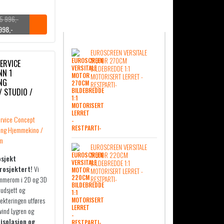
5 996
,-
NYHETER
998
,-
EUROSCREEN VERSITALE
MOTOR 270CM
ERVICE
BILDEBREDDE 1:1
NN 1
MOTORISERT LERRET -
NG
RESTPARTI-
/ STUDIO /
EUROSCREEN VERSITALE
MOTOR 220CM
osjekt
BILDEBREDDE 1:1
prosjektert!
Vi
MOTORISERT LERRET -
ømmerom i 2D og 3D
RESTPARTI-
budsjett og
jekteringen utføres
ivind Lygren og
disolasjon og