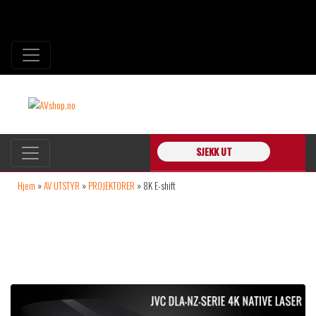
SJEKK UT
Hjem
»
AV UTSTYR
»
PROJEKTORER
»
8K E-shift
8K E-SHIFT