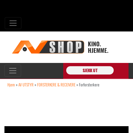
SJEKK UT
Hjem
»
AV UTSTYR
»
FORSTERKERE & RECEIVERE
»
Forforsterkere
FORFORSTERKERE