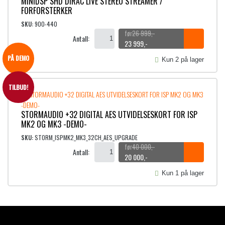
MINIDSP SHD DIRAC LIVE STEREO STREAMER /
FORFORSTERKER
SKU:
900-440
26 999
,-
Antall:
O
N
23 999
,-
p
å
PÅ DEMO
Kun 2 på lager
p
v
r
æ
i
r
TILBUD!
n
e
n
n
STORMAUDIO +32 DIGITAL AES UTVIDELSESKORT FOR ISP
e
d
MK2 OG MK3 -DEMO-
l
e
i
p
SKU:
STORM_ISPMK2_MK3_32CH_AES_UPGRADE
40 000
,-
g
r
Antall:
O
N
20 000
,-
p
i
p
å
r
s
Kun 1 på lager
p
v
i
e
r
æ
s
r
i
r
v
:
n
e
a
2
n
n
r
3