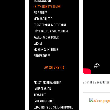
INSTALLASJON
-STYRINGSSYSTEMER
3D BRILLER
MEDIASPILLERE
FORSTERKERE & RECEIVERE
HØYTTALERE & SUBWOOFERE
KABLER & SWITCHER
LERRET
MØBLER & INTERIØR
PROJEKTORER
AV SELVBYGG
Viser alle 2 resultater
AKUSTISK BEHANDLING
LYDISOLASJON
TEKSTILER
LYDKALIBRERING
LED-STRIPS OG STJERNEHIMMEL