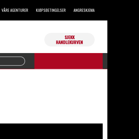
VÅRE AGENTURER
KJØPSBETINGELSER
ANGRESKJEMA
SJEKK
Handlekurven din er tom.
HANDLEKURVEN