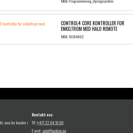
SKU:
Programmering_styringssystem
CONTROL4 CORE KONTROLLER FOR
ENKELTROM MED HALO REMOTE
SKU:
10364602
Kontakt oss:
nkl. mva for kunder i
Tlf:
(+47) 22 64 10 60
E-post:
salg@avshop.no