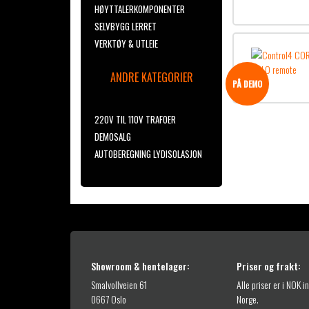
HØYTTALERKOMPONENTER
SELVBYGG LERRET
VERKTØY & UTLEIE
ANDRE KATEGORIER
PÅ DEMO
220V TIL 110V TRAFOER
DEMOSALG
AUTOBEREGNING LYDISOLASJON
Showroom & hentelager:
Priser og frakt:
Smalvollveien 61
Alle priser er i NOK i
0667 Oslo
Norge.