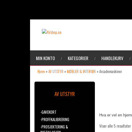
MIN KONTO
KATEGORIER
HANDLEKURV
Hjem
»
AV UTSTYR
»
MØBLER & INTERIØR
»
Arcademaskiner
ARCAD
AV UTSTYR
-GAVEKORT
Hva er vel en hje
-PROFFKALIBRERING
Viser alle 5 resultater
-PROSJEKTERING &