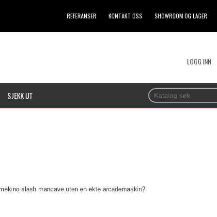
REFERANSER
KONTAKT OSS
SHOWROOM OG LAGER
LOGG INN
SJEKK UT
EMASKINER
mmekino slash mancave uten en ekte arcademaskin?