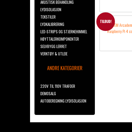
AKUSTISK BEHANDLING
LYDISOLASJON
TEKSTILER
TILBUD!
LYDKALIBRERING
LED-STRIPS OG STJERNEHIMMEL
HØYTTALERKOMPONENTER
SELVBYGG LERRET
VERKTØY & UTLEIE
ANDRE KATEGORIER
220V TIL 110V TRAFOER
DEMOSALG
AUTOBEREGNING LYDISOLASJON