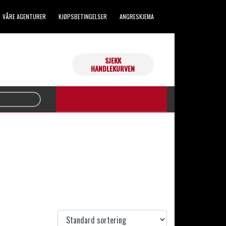
VÅRE AGENTURER
KJØPSBETINGELSER
ANGRESKJEMA
SJEKK
Handlekurven din er tom.
HANDLEKURVEN