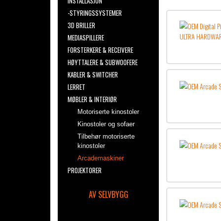
INSTALLASJON
-STYRINGSSYSTEMER
3D BRILLER
MEDIASPILLERE
FORSTERKERE & RECEIVERE
HØYTTALERE & SUBWOOFERE
KABLER & SWITCHER
LERRET
MØBLER & INTERIØR
Motoriserte kinostoler
Kinostoler og sofaer
Tilbehør motoriserte
kinostoler
Arcademaskiner
PROJEKTORER
AV SELVBYGG