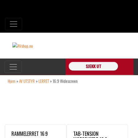
SJEKK UT
Hjem
»
AV UTSTYR
»
LERRET
»
16:9 Widescreen
16:9 WIDESCREEN
RAMMELERRET 16:9
TAB-TENSION