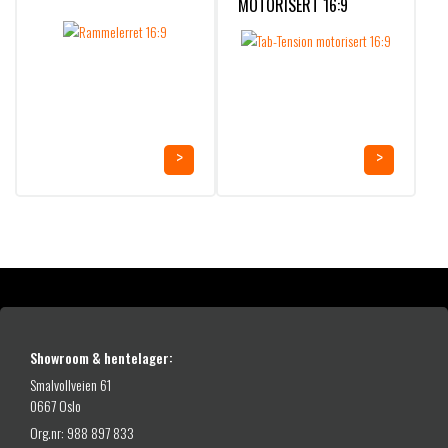
MOTORISERT 16:9
Showroom & hentelager:
Smalvollveien 61
0667 Oslo
Org.nr: 988 897 833