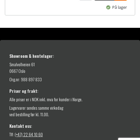
På lager
Showroom & hentelager:
Smalvollveien 61
0667 Oslo
Org.nr: 988 897 833
Priser og frakt:
Alle priser er i NOK inkl. mva for kunder i Norge.
Lagervarer sendes samme virkedag
ved bestilling før kl. 11.00.
Kontakt oss:
Tlf:
(+47) 22 64 10 60