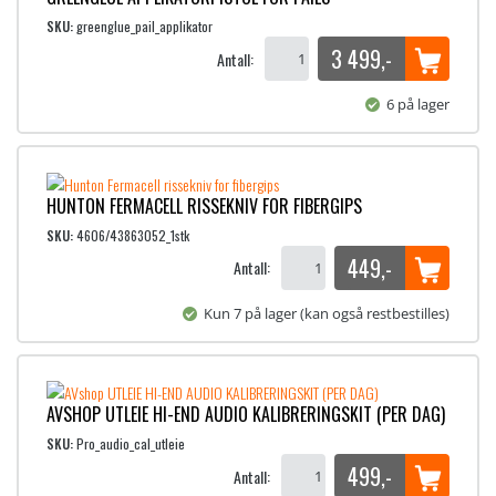
SKU:
greenglue_pail_applikator
3 499
,-
Antall:
6 på lager
HUNTON FERMACELL RISSEKNIV FOR FIBERGIPS
SKU:
4606/43863052_1stk
449
,-
Antall:
Kun 7 på lager (kan også restbestilles)
AVSHOP UTLEIE HI-END AUDIO KALIBRERINGSKIT (PER DAG)
SKU:
Pro_audio_cal_utleie
499
,-
Antall: