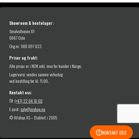
.
Showroom & hentelager:
Smalvollveien 61
0667 Oslo
Org.nr: 988 897 833
Priser og frakt:
Alle priser er i NOK inkl. mva for kunder i Norge.
Lagervarer sendes samme virkedag
ved bestilling før kl. 11.00.
Kontakt oss:
Tlf:
(+47) 22 64 10 60
E-post:
salg@avshop.no
© AVshop AS – Etablert i 2005
KONTAKT OSS