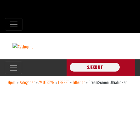
SJEKK UT
Hjem
»
Kategorier
»
AV UTSTYR
»
LERRET
»
Tilbehør
»
DreamScreen UltraTucker
PRO monteringsverktøy for UltraWeave og til stoff / festelister generelt