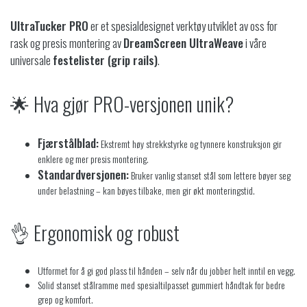
UltraTucker PRO
er et spesialdesignet verktøy utviklet av oss for
rask og presis montering av
DreamScreen UltraWeave
i våre
universale
festelister (grip rails)
.
🌟 Hva gjør PRO-versjonen unik?
Fjærstålblad:
Ekstremt høy strekkstyrke og tynnere konstruksjon gir
enklere og mer presis montering.
Standardversjonen:
Bruker vanlig stanset stål som lettere bøyer seg
under belastning – kan bøyes tilbake, men gir økt monteringstid.
👌 Ergonomisk og robust
Utformet for å gi god plass til hånden – selv når du jobber helt inntil en vegg.
Solid stanset stålramme med spesialtilpasset gummiert håndtak for bedre
grep og komfort.