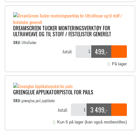
r
æ
i
r
n
e
n
n
DREAMSCREEN TUCKER MONTERINGSVERKTØY FOR
e
d
ULTRAWEAVE OG TIL STOFF / FESTELISTER GENERELT
l
e
SKU:
UltraTucker
i
p
g
r
499
,-
Antall:
p
i
r
s
På lager
i
e
s
r
v
:
a
1
GREENGLUE APPLIKATORPISTOL FOR PAILS
r
9
SKU:
greenglue_pail_applikator
:
9
3 499
,-
2
,
Antall:
9
-
9
.
Kun 6 på lager (kan også restbestilles)
,
-