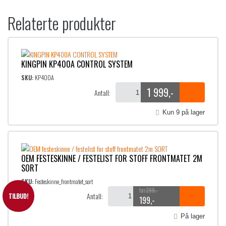
Relaterte produkter
KINGPIN KP400A CONTROL SYSTEM
SKU:
KP400A
1 999
,-
Antall:
Kun 9 på lager
OEM FESTESKINNE / FESTELIST FOR STOFF FRONTMATET 2M
SORT
SKU:
Festeskinne_frontmatet_sort
299
,-
Antall:
TILBUD!
199
,-
O
N
p
å
På lager
p
v