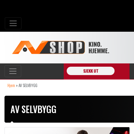
SJEKK UT
Hjem
»
AV SELVBYGG
AV SELVBYGG