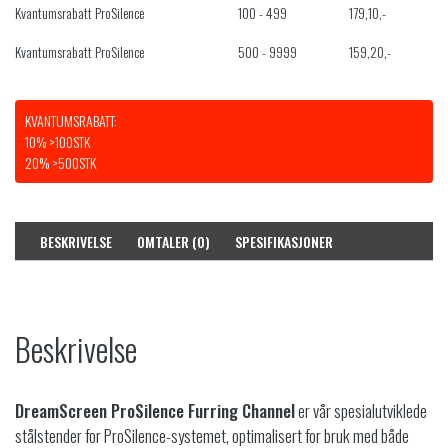
Kvantumsrabatt ProSilence
100 - 499
179,10
,-
Kvantumsrabatt ProSilence
500 - 9999
159,20
,-
KVANTUMSRABATT:
10% >100STK
20% >500STK
BESKRIVELSE
OMTALER (0)
SPESIFIKASJONER
Beskrivelse
DreamScreen ProSilence Furring Channel
er vår spesialutviklede
stålstender for ProSilence-systemet, optimalisert for bruk med både