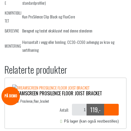
standardprofiler)
E
KOMPATIBILI
Kun ProSilence Clip Black og FluxCore
TET
Beregnet og testet eksklusivt med denne stenderen
BÆREEVNE
Horisontalt i vegg eller himling, CC30–CC60 avhengig av krav og
MONTERING
sertifisering
Relaterte produkter
DREAMSCREEN PROSILENCE FLOOR JOIST BRACKET
PÅ DEMO
SKU:
Prosilence_floor_bracket
119
,-
Antall:
På lager (kan også restbestilles)