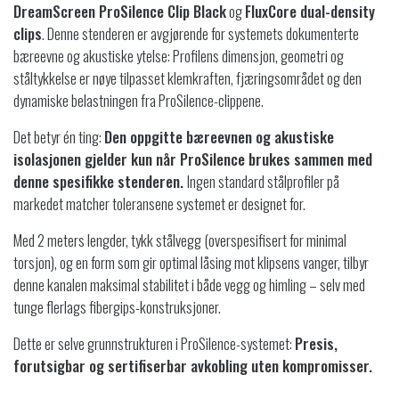
DreamScreen ProSilence Clip Black
og
FluxCore dual-density
clips
. Denne stenderen er avgjørende for systemets dokumenterte
bæreevne og akustiske ytelse: Profilens dimensjon, geometri og
ståltykkelse er nøye tilpasset klemkraften, fjæringsområdet og den
dynamiske belastningen fra ProSilence-clippene.
Det betyr én ting:
Den oppgitte bæreevnen og akustiske
isolasjonen gjelder kun når ProSilence brukes sammen med
denne spesifikke stenderen.
Ingen standard stålprofiler på
markedet matcher toleransene systemet er designet for.
Med 2 meters lengder, tykk stålvegg (overspesifisert for minimal
torsjon), og en form som gir optimal låsing mot klipsens vanger, tilbyr
denne kanalen maksimal stabilitet i både vegg og himling – selv med
tunge flerlags fibergips-konstruksjoner.
Dette er selve grunnstrukturen i ProSilence-systemet:
Presis,
forutsigbar og sertifiserbar avkobling uten kompromisser.