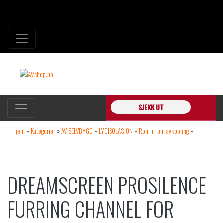
SJEKK UT
Hjem
»
Kategorier
»
AV SELVBYGG
»
LYDISOLASJON
»
Rom-i-rom avkobling
»
DreamScreen ProSilence Furring Channel for Wall and Ceiling Detachment 2m
DREAMSCREEN PROSILENCE
FURRING CHANNEL FOR