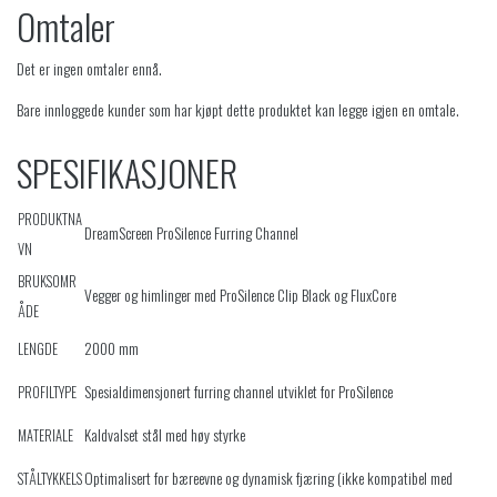
Omtaler
Det er ingen omtaler ennå.
Bare innloggede kunder som har kjøpt dette produktet kan legge igjen en omtale.
SPESIFIKASJONER
PRODUKTNA
DreamScreen ProSilence Furring Channel
VN
BRUKSOMR
Vegger og himlinger med ProSilence Clip Black og FluxCore
ÅDE
2000 mm
LENGDE
Spesialdimensjonert furring channel utviklet for ProSilence
PROFILTYPE
Kaldvalset stål med høy styrke
MATERIALE
Optimalisert for bæreevne og dynamisk fjæring (ikke kompatibel med
STÅLTYKKELS