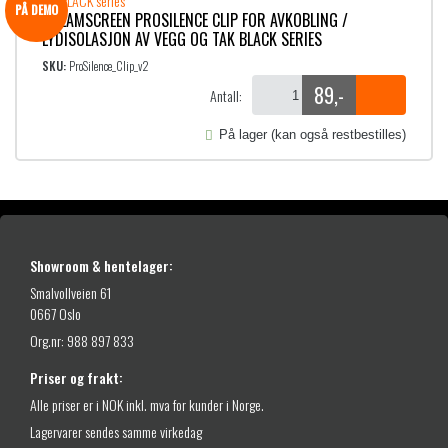
PÅ DEMO
DREAMSCREEN PROSILENCE CLIP FOR AVKOBLING /
LYDISOLASJON AV VEGG OG TAK BLACK SERIES
SKU:
ProSilence_Clip_v2
89
,-
Antall:
På lager (kan også restbestilles)
Showroom & hentelager:
Smalvollveien 61
0667 Oslo
Org.nr: 988 897 833
Priser og frakt:
Alle priser er i NOK inkl. mva for kunder i Norge.
Lagervarer sendes samme virkedag