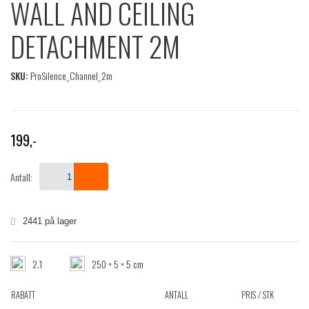
WALL AND CEILING
DETACHMENT 2M
SKU:
ProSilence_Channel_2m
199
,-
Antall:
2441 på lager
2.1
250 × 5 × 5 cm
RABATT
ANTALL
PRIS / STK