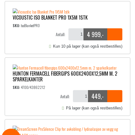
VICOUSTIC ISO BLANKET PRO 1X5M 1STK
SKU:
IsoBlanketPRO
4 999
,-
Antall:
Kun 10 på lager (kan også restbestilles)
HUNTON FERMACELL FIBERGIPS 600X2400X12,5MM M. 2
SPARKELKANTER
SKU:
4700/43862212
449
,-
Antall:
På lager (kan også restbestilles)