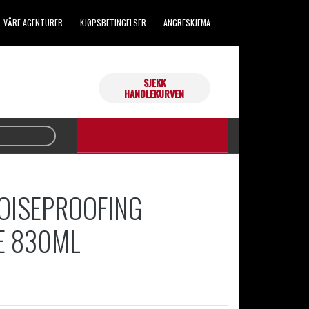
VÅRE AGENTURER
KJØPSBETINGELSER
ANGRESKJEMA
SJEKK
Handlekurven din er tom.
HANDLEKURVEN
OISEPROOFING
E 830ML