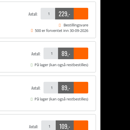
229
,-
Antall:
Bestillingsvare
500 er forventet inn 30-09-2026
89
,-
Antall:
På lager (kan også restbestilles)
89
,-
Antall:
På lager (kan også restbestilles)
109
,-
Antall: