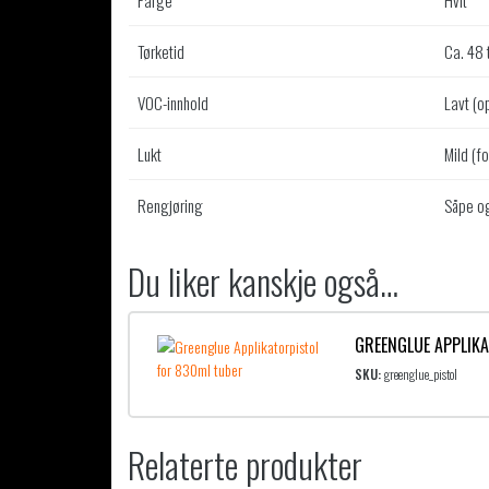
Tørketid
Ca. 48 
VOC-innhold
Lavt (o
Lukt
Mild (f
Rengjøring
Såpe og
Du liker kanskje også…
GREENGLUE APPLIK
SKU:
greenglue_pistol
Relaterte produkter