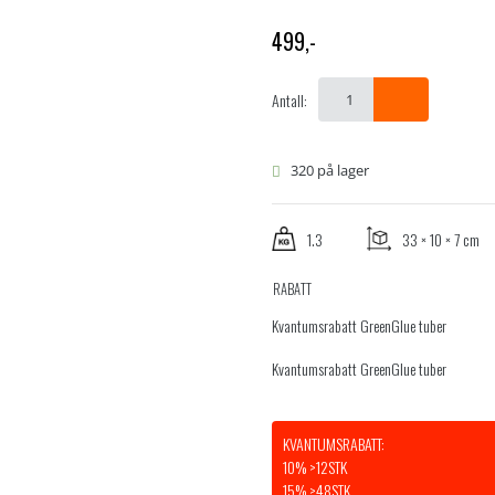
499
,-
Antall:
320 på lager
1.3
33 × 10 × 7 cm
RABATT
Kvantumsrabatt GreenGlue tuber
Kvantumsrabatt GreenGlue tuber
KVANTUMSRABATT:
10% >12STK
15% >48STK