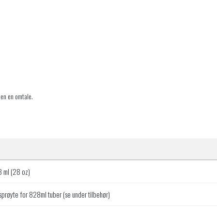
jen en omtale.
 ml (28 oz)
sprøyte for 828ml tuber (se under tilbehør)