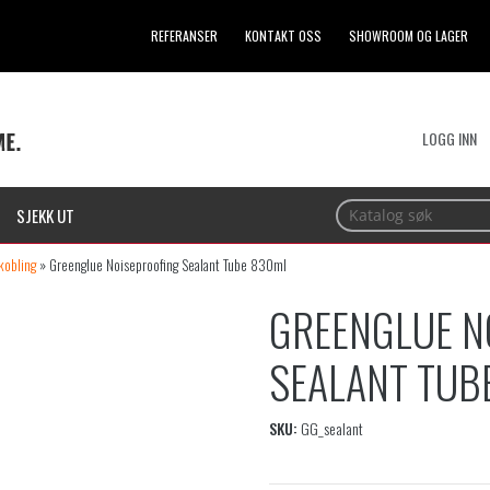
REFERANSER
KONTAKT OSS
SHOWROOM OG LAGER
LOGG INN
SJEKK UT
kobling
»
Greenglue Noiseproofing Sealant Tube 830ml
GREENGLUE N
SEALANT TUB
SKU:
GG_sealant