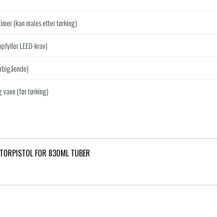
timer (kan males etter tørking)
ppfyller LEED-krav)
orbigående)
 vann (før tørking)
ATORPISTOL FOR 830ML TUBER