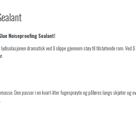
Sealant
Glue Noiseproofing Sealant!
ydisolasjonen dramatisk ved å slippe gjennom støy til tilstøtende rom. Ved å 
er
.
emasse. Den passer i en kvart-liter fugesprøyte og påføres langs skjøter og
.