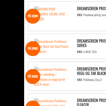
DREAMSCREEN PROSI
SKU:
Prosilence_ceiling_han
PÅ DEMO
DREAMSCREEN PROSI
SERIES
PÅ DEMO
SKU:
U-BOAT_RED
DREAMSCREEN PROSI
VEGG OG TAK BLACK
PÅ DEMO
SKU:
ProSilence_Clip_v2
DREAMSCREEN PROSI
FLOATER