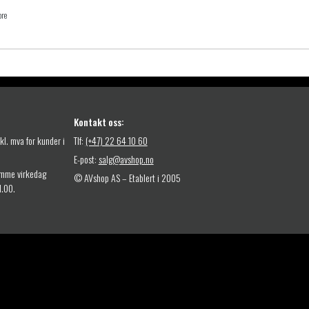
ore
Kontakt oss:
nkl. mva for kunder i
Tlf:
(+47) 22 64 10 60
E-post:
salg@avshop.no
amme virkedag
© AVshop AS – Etablert i 2005
11.00.