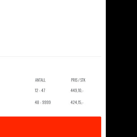
ANTALL
PRIS / STK
12 - 47
449,10
,-
48 - 9999
424,15
,-