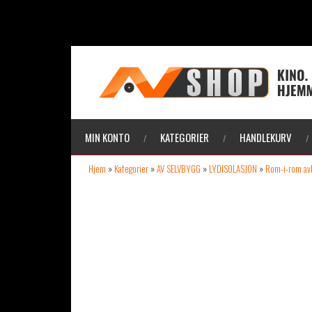
MIN KONTO
KATEGORIER
HANDLEKURV
Hjem
»
Kategorier
»
AV SELVBYGG
»
LYDISOLASJON
»
Rom-i-rom av