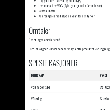
Oppfyller LEED-krav for grønne bygg
Lavt innhold av VOC (flyktige organiske forbindelser)
Nesten luktfri
Kan rengjøres med såpe og vann før den tørker
Omtaler
Det er ingen omtaler ennå.
Bare innloggede kunder som har kjøpt dette produktet kan legge ig
SPESIFIKASJONER
EGENSKAP
VERDI
Volum per tube
Ca. 828
Påføring
Spesial
Farge
Hvit