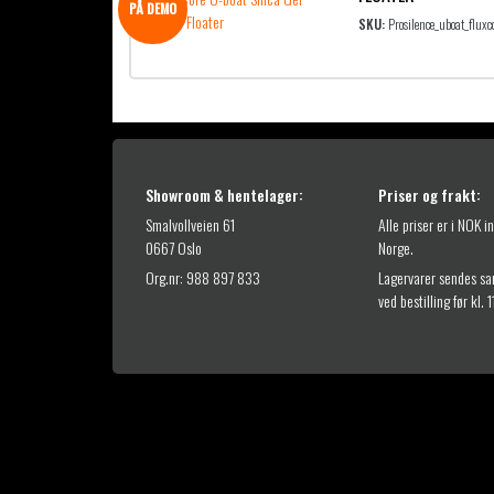
PÅ DEMO
SKU:
Prosilence_uboat_fluxc
Showroom & hentelager:
Priser og frakt:
Smalvollveien 61
Alle priser er i NOK i
0667 Oslo
Norge.
Org.nr: 988 897 833
Lagervarer sendes s
ved bestilling før kl. 