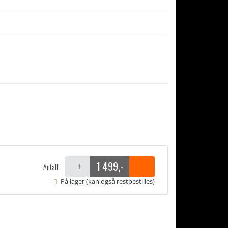
1 499
,-
Antall:
På lager (kan også restbestilles)