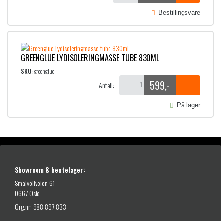
Bestillingsvare
GREENGLUE LYDISOLERINGMASSE TUBE 830ML
SKU:
greenglue
599
,-
Antall:
På lager
Showroom & hentelager:
Smalvollveien 61
0667 Oslo
Org.nr: 988 897 833