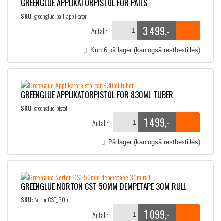
GREENGLUE APPLIKATORPISTOL FOR PAILS
SKU:
greenglue_pail_applikator
3 499
,-
Antall:
Kun 6 på lager (kan også restbestilles)
GREENGLUE APPLIKATORPISTOL FOR 830ML TUBER
SKU:
greenglue_pistol
1 499
,-
Antall:
På lager (kan også restbestilles)
GREENGLUE NORTON CST 50MM DEMPETAPE 30M RULL
SKU:
NortonCST_30m
1 099
,-
Antall: