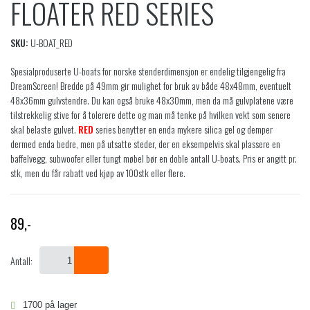
FLOATER RED SERIES
SKU:
U-BOAT_RED
Spesialproduserte U-boats for norske stenderdimensjon er endelig tilgjengelig fra
DreamScreen! Bredde på 49mm gir mulighet for bruk av både 48x48mm, eventuelt
48x36mm gulvstendre. Du kan også bruke 48x30mm, men da må gulvplatene være
tilstrekkelig stive for å tolerere dette og man må tenke på hvilken vekt som senere
skal belaste gulvet.
RED
series benytter en enda mykere silica gel og demper
dermed enda bedre, men på utsatte steder, der en eksempelvis skal plassere en
baffelvegg, subwoofer eller tungt møbel bør en doble antall U-boats. Pris er angitt pr.
stk, men du får rabatt ved kjøp av 100stk eller flere.
89
,-
Antall:
1700 på lager