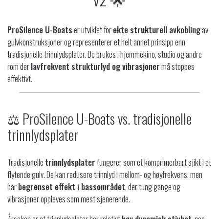
ProSilence U-Boats
er utviklet for
ekte strukturell avkobling
av
gulvkonstruksjoner og representerer et helt annet prinsipp enn
tradisjonelle trinnlydsplater. De brukes i hjemmekino, studio og andre
rom der
lavfrekvent strukturlyd og vibrasjoner
må stoppes
effektivt.
⚖️ ProSilence U-Boats vs. tradisjonelle
trinnlydsplater
Tradisjonelle
trinnlydsplater
fungerer som et komprimerbart sjikt i et
flytende gulv. De kan redusere trinnlyd i mellom- og høyfrekvens, men
har
begrenset effekt i bassområdet
, der tung gange og
vibrasjoner oppleves som mest sjenerende.
Årsaken er at trinnlydsplater har relativt
høy dynamisk stivhet
, noe