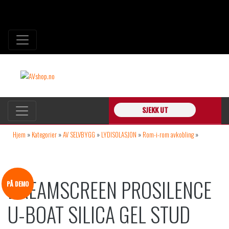
SJEKK UT
Hjem
»
Kategorier
»
AV SELVBYGG
»
LYDISOLASJON
»
Rom-i-rom avkobling
»
DreamScreen ProSilence U-boat Silica Gel Stud Floater RED series
DREAMSCREEN PROSILENCE
PÅ DEMO
U-BOAT SILICA GEL STUD