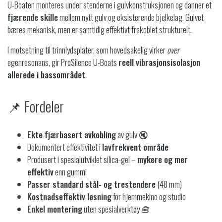
U-Boaten monteres under stenderne i gulvkonstruksjonen og danner et
fjærende skille
mellom nytt gulv og eksisterende bjelkelag. Gulvet
bæres mekanisk, men er samtidig effektivt frakoblet strukturelt.
I motsetning til trinnlydsplater, som hovedsakelig virker
over
egenresonans, gir ProSilence U-Boats
reell vibrasjonsisolasjon
allerede i bassområdet
.
📌 Fordeler
Ekte fjærbasert avkobling
av gulv 🔇
Dokumentert effektivitet i
lavfrekvent område
Produsert i spesialutviklet silica-gel –
mykere og mer
effektiv
enn gummi
Passer standard stål- og trestendere
(48 mm)
Kostnadseffektiv løsning
for hjemmekino og studio
Enkel montering
uten spesialverktøy 🧰