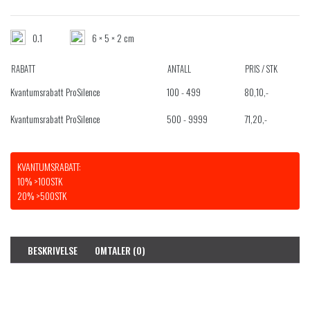
0.1
6 × 5 × 2 cm
RABATT
ANTALL
PRIS / STK
Kvantumsrabatt ProSilence
100 - 499
80,10
,-
Kvantumsrabatt ProSilence
500 - 9999
71,20
,-
KVANTUMSRABATT:
10% >100STK
20% >500STK
BESKRIVELSE
OMTALER (0)