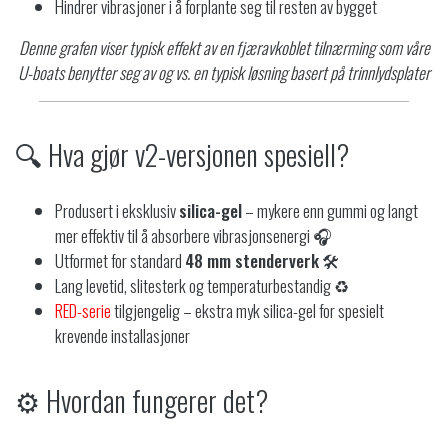
Hindrer vibrasjoner i å forplante seg til resten av bygget
Denne grafen viser typisk effekt av en fjæravkoblet tilnærming som våre
U-boats benytter seg av og vs. en typisk løsning basert på trinnlydsplater
🔍 Hva gjør v2-versjonen spesiell?
Produsert i eksklusiv
silica-gel
– mykere enn gummi og langt
mer effektiv til å absorbere vibrasjonsenergi 🎧
Utformet for standard
48 mm stenderverk
🛠️
Lang levetid, slitesterk og temperaturbestandig ♻️
RED-serie
tilgjengelig – ekstra myk silica-gel for spesielt
krevende installasjoner
⚙️ Hvordan fungerer det?