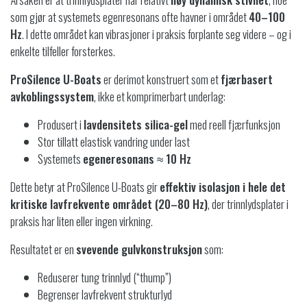
som gjør at systemets egenresonans ofte havner i området
40–100
Hz
. I dette området kan vibrasjoner i praksis forplante seg videre – og i
enkelte tilfeller forsterkes.
ProSilence U-Boats
er derimot konstruert som et
fjærbasert
avkoblingssystem
, ikke et komprimerbart underlag:
Produsert i
lavdensitets silica-gel
med reell fjærfunksjon
Stor tillatt elastisk vandring under last
Systemets
egeneresonans ≈ 10 Hz
Dette betyr at ProSilence U-Boats gir
effektiv isolasjon i hele det
kritiske lavfrekvente området (20–80 Hz)
, der trinnlydsplater i
praksis har liten eller ingen virkning.
Resultatet er en
svevende gulvkonstruksjon
som:
Reduserer tung trinnlyd (“thump”)
Begrenser lavfrekvent strukturlyd