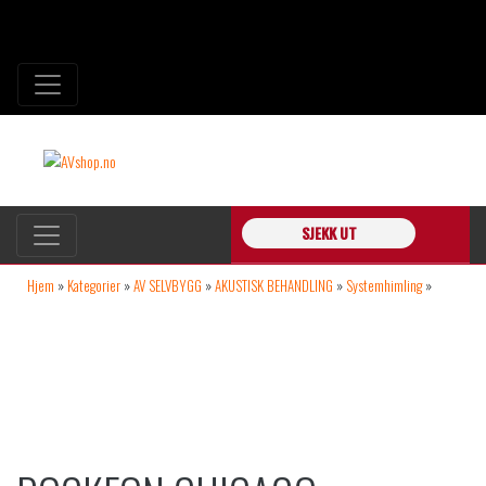
SJEKK UT
Hjem
»
Kategorier
»
AV SELVBYGG
»
AKUSTISK BEHANDLING
»
Systemhimling
»
Rockfon Chicago Metallic Tverrprofil T24 sort 120cm 45stk