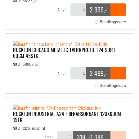
SKU:
155133_sort
2 999
,-
Antall:
Bestillingsvare
ROCKFON CHICAGO METALLIC TVERRPROFIL T24 SORT
60CM 45STK
SKU:
158089_sort
2 499
,-
Antall:
Bestillingsvare
ROCKFON INDUSTRIAL A24 FIBERABSORBANT 120X60CM
1STK
SKU:
rockfon_industrial
319
,-
1 089
,-
-
Antall: