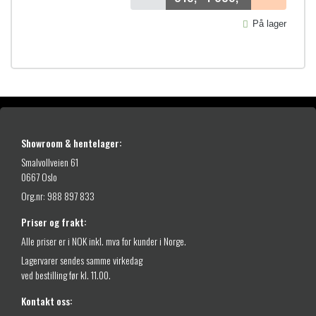
P
r
På lager
i
s
o
m
r
å
Showroom & hentelager:
d
Smalvollveien 61
e
0667 Oslo
:
Org.nr: 988 897 833
3
Priser og frakt:
1
Alle priser er i NOK inkl. mva for kunder i Norge.
9
Lagervarer sendes samme virkedag
,
ved bestilling før kl. 11.00.
-
Kontakt oss:
t