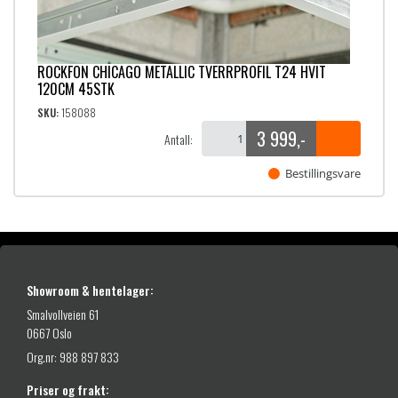
:
3
1
ROCKFON CHICAGO METALLIC TVERRPROFIL T24 HVIT
9
120CM 45STK
,
SKU:
158088
3 999
,-
-
Antall:
t
Bestillingsvare
i
l
1
0
Showroom & hentelager:
8
Smalvollveien 61
9
0667 Oslo
,
Org.nr: 988 897 833
-
Priser og frakt: