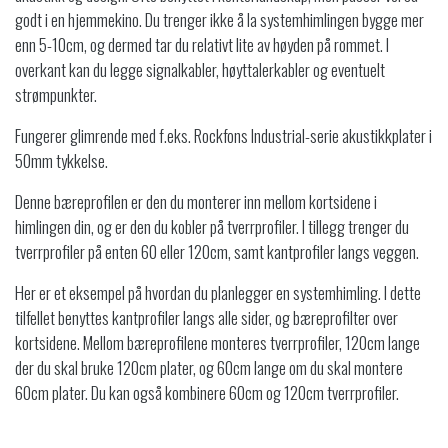
godt i en hjemmekino. Du trenger ikke å la systemhimlingen bygge mer
enn 5-10cm, og dermed tar du relativt lite av høyden på rommet. I
overkant kan du legge signalkabler, høyttalerkabler og eventuelt
strømpunkter.
Fungerer glimrende med f.eks. Rockfons Industrial-serie akustikkplater i
50mm tykkelse.
Denne bæreprofilen er den du monterer inn mellom kortsidene i
himlingen din, og er den du kobler på tverrprofiler. I tillegg trenger du
tverrprofiler på enten 60 eller 120cm, samt kantprofiler langs veggen.
Her er et eksempel på hvordan du planlegger en systemhimling. I dette
tilfellet benyttes kantprofiler langs alle sider, og bæreprofilter over
kortsidene. Mellom bæreprofilene monteres tverrprofiler, 120cm lange
der du skal bruke 120cm plater, og 60cm lange om du skal montere
60cm plater. Du kan også kombinere 60cm og 120cm tverrprofiler.