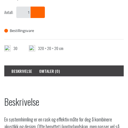
Antall:
Bestillingsvare
30
320 × 20 × 20 cm
BESKRIVELSE
OMTALER (0)
Beskrivelse
En systemhimling er en rask og effektiv måte for deg å kombinere
akustikk og design. Ofte benyttet i kontorlandskap, men passer vel så