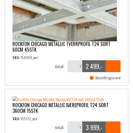
ROCKFON CHICAGO METALLIC TVERRPROFIL T24 SORT
60CM 45STK
SKU:
158089_sort
2 499
,-
Antall:
Bestillingsvare
ROCKFON CHICAGO METALLIC BÆREPROFIL T24 SORT
360CM 15STK
SKU:
155132_sort
3 999
,-
Antall: