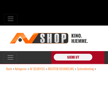
SJEKK UT
Hjem
»
Kategorier
»
AV SELVBYGG
»
AKUSTISK BEHANDLING
»
Systemhimling
»
Rockfon Chicago Metallic Bæreprofil T24 hvit 360cm 15stk