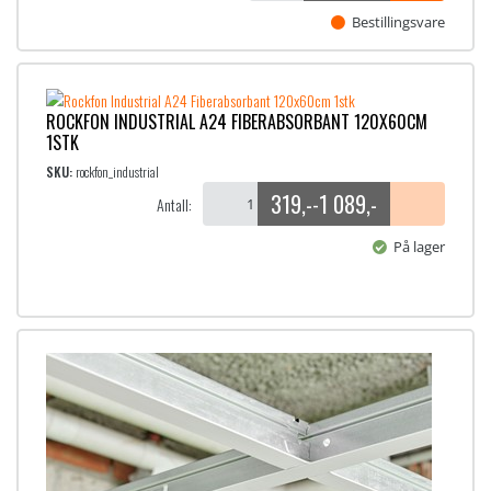
Bestillingsvare
ROCKFON INDUSTRIAL A24 FIBERABSORBANT 120X60CM
1STK
SKU:
rockfon_industrial
319
,-
1 089
,-
-
Antall:
P
r
På lager
i
s
o
m
r
å
d
e