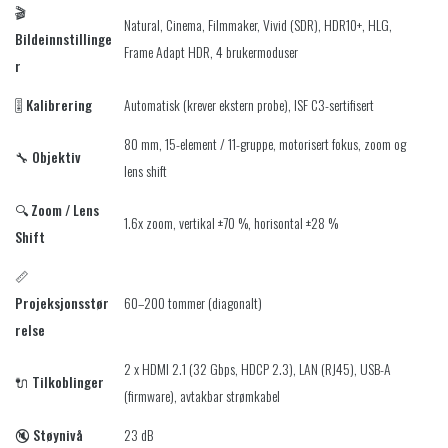
🎬
Natural, Cinema, Filmmaker, Vivid (SDR), HDR10+, HLG,
Bildeinnstillinge
Frame Adapt HDR, 4 brukermoduser
r
🎚️
Kalibrering
Automatisk (krever ekstern probe), ISF C3-sertifisert
80 mm, 15-element / 11-gruppe, motorisert fokus, zoom og
🔧
Objektiv
lens shift
🔍
Zoom / Lens
1.6x zoom, vertikal ±70 %, horisontal ±28 %
Shift
📏
Projeksjonsstør
60–200 tommer (diagonalt)
relse
2 x HDMI 2.1 (32 Gbps, HDCP 2.3), LAN (RJ45), USB-A
🔌
Tilkoblinger
(firmware), avtakbar strømkabel
🔇
Støynivå
23 dB