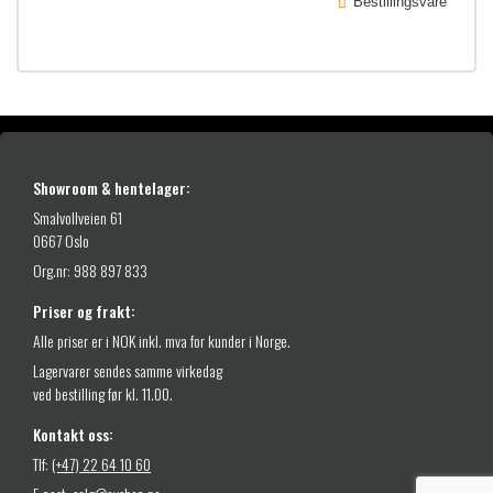
g
r
Bestillingsvare
i
p
i
l
r
s
8
i
e
2
s
r
v
:
9
a
1
9
Showroom & hentelager:
r
5
0
Smalvollveien 61
:
9
0667 Oslo
,
1
Org.nr: 988 897 833
-
9
9
Priser og frakt:
0
9
Alle priser er i NOK inkl. mva for kunder i Norge.
0
Lagervarer sendes samme virkedag
9
,
ved bestilling før kl. 11.00.
9
-
Kontakt oss:
0
.
Tlf:
(+47) 22 64 10 60
,