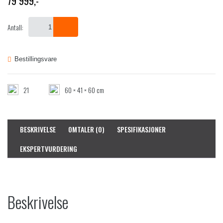
79 999
,-
Antall:
Bestillingsvare
21
60 × 41 × 60 cm
BESKRIVELSE
OMTALER (0)
SPESIFIKASJONER
EKSPERTVURDERING
Beskrivelse