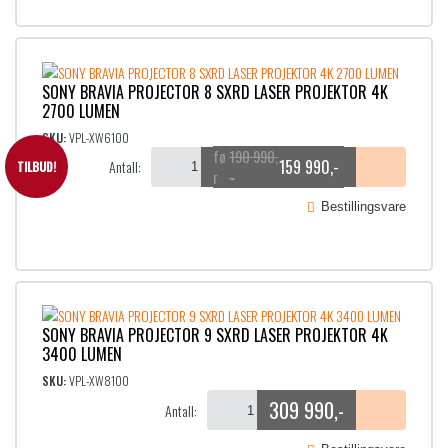
9
,
o
9
-
m
9
.
r
SONY BRAVIA PROJECTOR 8 SXRD LASER PROJEKTOR 4K
,
å
2700 LUMEN
-
d
SKU:
VPL-XW6100
.
190 990
,
e
159 990
,-
Antall:
TILBUD!
O
N
-
:
p
å
Bestillingsvare
6
p
v
9
r
æ
i
r
9
n
e
9
SONY BRAVIA PROJECTOR 9 SXRD LASER PROJEKTOR 4K
n
n
9
3400 LUMEN
e
d
,
SKU:
VPL-XW8100
l
e
-
309 990
,-
Antall:
i
p
t