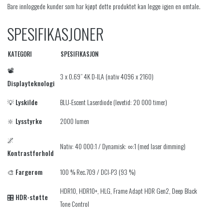
Bare innloggede kunder som har kjøpt dette produktet kan legge igjen en omtale.
SPESIFIKASJONER
KATEGORI
SPESIFIKASJON
📽️
3 x 0.69” 4K D-ILA (nativ 4096 x 2160)
Displayteknologi
💡
Lyskilde
BLU-Escent Laserdiode (levetid: 20 000 timer)
🔆
Lysstyrke
2000 lumen
🌌
Nativ: 40 000:1 / Dynamisk: ∞:1 (med laser dimming)
Kontrastforhold
🎨
Fargerom
100 % Rec.709 / DCI-P3 (93 %)
HDR10, HDR10+, HLG, Frame Adapt HDR Gen2, Deep Black
🎛️
HDR-støtte
Tone Control