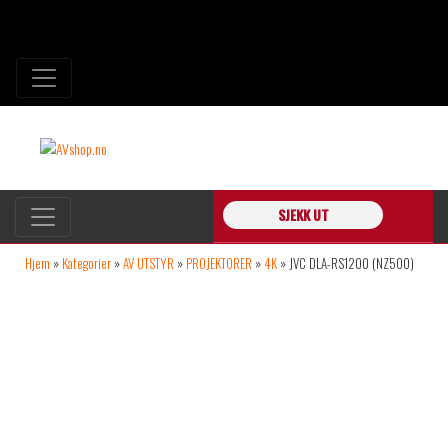
SJEKK UT
Hjem
»
Kategorier
»
AV UTSTYR
»
PROJEKTORER
»
4K
»
JVC DLA-RS1200 (NZ500)
D-ILA LASER PROJEKTOR 4K 2000 LUMEN