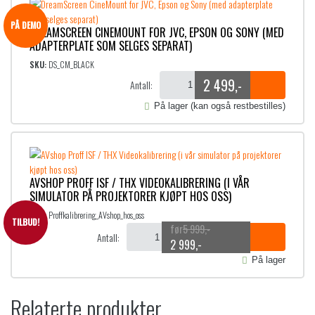
PÅ DEMO
DREAMSCREEN CINEMOUNT FOR JVC, EPSON OG SONY (MED
ADAPTERPLATE SOM SELGES SEPARAT)
SKU:
DS_CM_BLACK
2 499
,-
Antall:
På lager (kan også restbestilles)
AVSHOP PROFF ISF / THX VIDEOKALIBRERING (I VÅR
SIMULATOR PÅ PROJEKTORER KJØPT HOS OSS)
SKU:
Proffkalibrering_AVshop_hos_oss
TILBUD!
5 999
,-
Antall:
O
N
2 999
,-
På lager
p
å
p
v
Relaterte produkter
r
æ