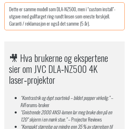
Dette er samme modell som DLA-NZ500, men i “custom install”-
utgave med gullfarget ring rundt linsen som eneste forskjell.
Garanti / reklamasjon er også det samme (5 år).
🎥 Hva brukerne og ekspertene
sier om JVC DLA‑NZ500 4K
laser‑projektor
“Kontrastrik og dypt svartnivå – bildet popper virkelig.”
–
AVForums-bruker
“Gnistrende 2000 ANSI-lumen lar meg bruke den på en
120" skjerm i en mørk stue.”
– Projector Reviews
“Kompakt størrelse og mindre enn 35 % av størrelsen til