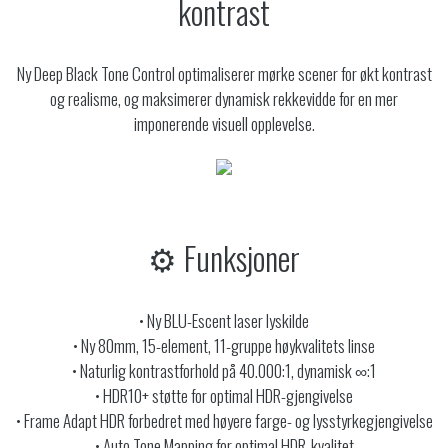
kontrast
Ny Deep Black Tone Control optimaliserer mørke scener for økt kontrast
og realisme, og maksimerer dynamisk rekkevidde for en mer
imponerende visuell opplevelse.
⚙️ Funksjoner
• Ny BLU-Escent laser lyskilde
• Ny 80mm, 15-element, 11-gruppe høykvalitets linse
• Naturlig kontrastforhold på 40.000:1, dynamisk ∞:1
• HDR10+ støtte for optimal HDR-gjengivelse
• Frame Adapt HDR forbedret med høyere farge- og lysstyrkegjengivelse
• Auto Tone Mapping for optimal HDR-kvalitet