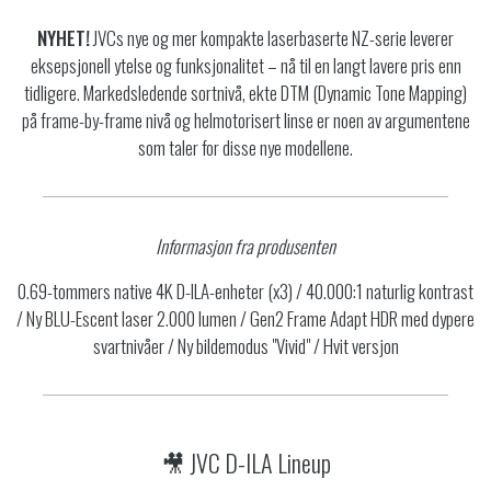
NYHET!
JVCs nye og mer kompakte laserbaserte NZ-serie leverer
eksepsjonell ytelse og funksjonalitet – nå til en langt lavere pris enn
tidligere. Markedsledende sortnivå, ekte DTM (Dynamic Tone Mapping)
på frame-by-frame nivå og helmotorisert linse er noen av argumentene
som taler for disse nye modellene.
Informasjon fra produsenten
0.69-tommers native 4K D-ILA-enheter (x3) / 40.000:1 naturlig kontrast
/ Ny BLU-Escent laser 2.000 lumen / Gen2 Frame Adapt HDR med dypere
svartnivåer / Ny bildemodus "Vivid" / Hvit versjon
🎥 JVC D-ILA Lineup