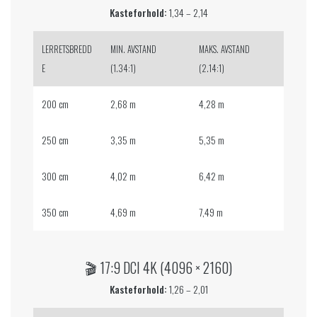
Kasteforhold:
1,34 – 2,14
LERRETSBREDD
MIN. AVSTAND
MAKS. AVSTAND
E
(1.34:1)
(2.14:1)
200 cm
2,68 m
4,28 m
250 cm
3,35 m
5,35 m
300 cm
4,02 m
6,42 m
350 cm
4,69 m
7,49 m
🎬 17:9 DCI 4K (4096 × 2160)
Kasteforhold:
1,26 – 2,01