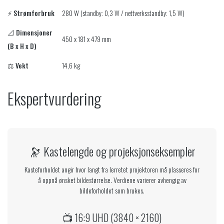
⚡
Strømforbruk
280 W (standby: 0,3 W / nettverksstandby: 1,5 W)
📐
Dimensjoner
450 x 181 x 479 mm
(B x H x D)
⚖️
Vekt
14,6 kg
Ekspertvurdering
🔭 Kastelengde og projeksjonseksempler
Kasteforholdet angir hvor langt fra lerretet projektoren må plasseres for
å oppnå ønsket bildestørrelse. Verdiene varierer avhengig av
bildeforholdet som brukes.
📺 16:9 UHD (3840 × 2160)