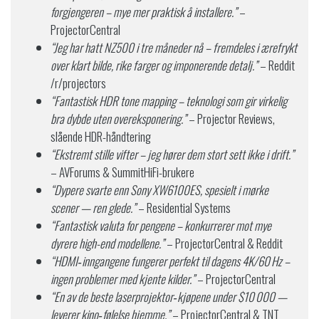
forgjengeren – mye mer praktisk å installere.”
–
ProjectorCentral
“Jeg har hatt NZ500 i tre måneder nå – fremdeles i ærefrykt
over klart bilde, rike farger og imponerende detalj.”
– Reddit
/r/projectors
“Fantastisk HDR tone mapping – teknologi som gir virkelig
bra dybde uten overeksponering.”
– Projector Reviews,
slående HDR-håndtering
“Ekstremt stille vifter – jeg hører dem stort sett ikke i drift.”
– AVForums & SummitHiFi-brukere
“Dypere svarte enn Sony XW6100ES, spesielt i mørke
scener — ren glede.”
– Residential Systems
“Fantastisk valuta for pengene – konkurrerer mot mye
dyrere high-end modellene.”
– ProjectorCentral & Reddit
“HDMI‑inngangene fungerer perfekt til dagens 4K/60 Hz –
ingen problemer med kjente kilder.”
– ProjectorCentral
“En av de beste laserprojektor‑kjøpene under $10 000 —
leverer kino‑følelse hjemme.”
– ProjectorCentral & TNT