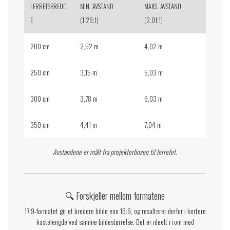
LERRETSBREDD
MIN. AVSTAND
MAKS. AVSTAND
E
(1.26:1)
(2.01:1)
200 cm
2,52 m
4,02 m
250 cm
3,15 m
5,03 m
300 cm
3,78 m
6,03 m
350 cm
4,41 m
7,04 m
Avstandene er målt fra projektorlinsen til lerretet.
🔍 Forskjeller mellom formatene
17:9-formatet gir et bredere bilde enn 16:9, og resulterer derfor i kortere
kastelengde ved samme bildestørrelse. Det er ideelt i rom med