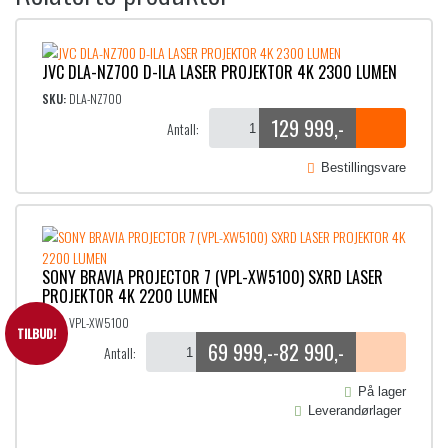
i
r
n
e
n
n
JVC DLA-NZ700 D-ILA LASER PROJEKTOR 4K 2300 LUMEN
e
d
SKU:
DLA-NZ700
l
e
129 999
,-
Antall:
i
p
g
r
Bestillingsvare
p
i
r
s
i
e
SONY BRAVIA PROJECTOR 7 (VPL-XW5100) SXRD LASER
s
r
PROJEKTOR 4K 2200 LUMEN
v
:
SKU:
VPL-XW5100
a
2
TILBUD!
69 999
,-
82 990
,-
-
Antall:
r
P
:
9
r
På lager
5
9
Leverandørlager
i
9
s