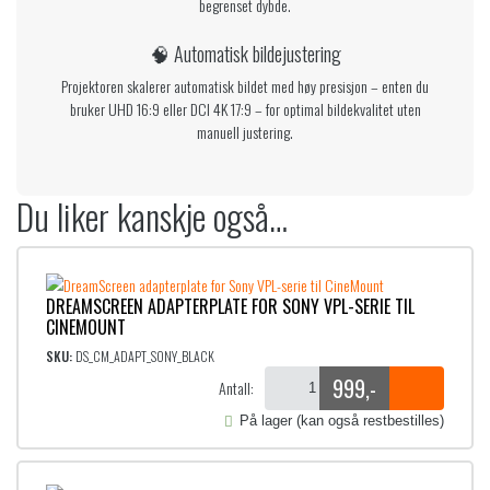
begrenset dybde.
🧠 Automatisk bildejustering
Projektoren skalerer automatisk bildet med høy presisjon – enten du
bruker UHD 16:9 eller DCI 4K 17:9 – for optimal bildekvalitet uten
manuell justering.
Du liker kanskje også…
DREAMSCREEN ADAPTERPLATE FOR SONY VPL-SERIE TIL
CINEMOUNT
SKU:
DS_CM_ADAPT_SONY_BLACK
999
,-
Antall:
På lager (kan også restbestilles)