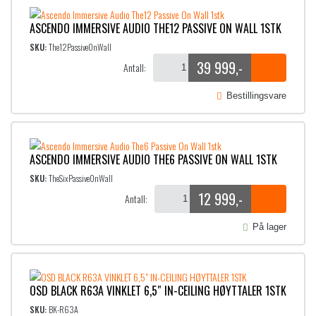
ASCENDO IMMERSIVE AUDIO THE12 PASSIVE ON WALL 1STK
SKU:
The12PassiveOnWall
39 999
,-
Antall:
Bestillingsvare
ASCENDO IMMERSIVE AUDIO THE6 PASSIVE ON WALL 1STK
SKU:
TheSixPassiveOnWall
12 999
,-
Antall:
På lager
OSD BLACK R63A VINKLET 6,5″ IN-CEILING HØYTTALER 1STK
SKU:
BK-R63A