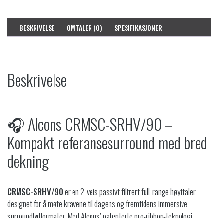
BESKRIVELSE
OMTALER (0)
SPESIFIKASJONER
Beskrivelse
🎧 Alcons CRMSC-SRHV/90 –
Kompakt referansesurround med bred
dekning
CRMSC-SRHV/90
er en 2-veis passivt filtrert full-range høyttaler
designet for å møte kravene til dagens og fremtidens immersive
surroundlydformater.
Med Alcons’ patenterte pro-ribbon-teknologi