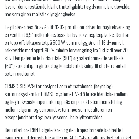
leverer den enestående klarhet, intelligibilitet og dynamisk rekkevidde,
noe som gir en realistisk lydgjengivelse.
Høyttaleren består av én RBN202 pro-ribbon-driver for høyfrekvens og
en ventilert 6,5″ mellomtone/bass for lavfrekvensgjengivelse.
Den har
en topp effektkapasitet på 500 W, som muliggjør en 1:16 dynamisk
rekkevidde med opptil 90 % mindre forvrengning fra 1 kHz til over 20
kHz.
Den patenterte horisontale (90°) og patentanmeldte vertikale
(60°) spredningen gir bred og konsistent dekning til et større antall
seter i auditoriet.
CRMSC-SRHV/90 er designet som et matchende (høydelag)
surroundsystem for CRMSC-systemet.
Ved å bruke identiske mellom-
og høyfrekvenskomponenter oppnås en perfekt stemmematching
mellom skjerm- og surroundsystem, noe som resulterer i en
eksepsjonelt bred og jevn lydscene i hele lytteområdet.
Den roterbare RBN-bølgelederen og den trapesformede kabinettet,
sammen med den valgfrie grillen og ACO™-fargealternativet, gir enkel,