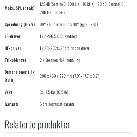
122 dB (Sentinel3, 200 Hz – 10 kHz), 128 dB (Sentinel10,
Maks. SPL (peak)
200 Hz – 10 kHz)
Spredning (H x V)
90° x 60° eller 60° x 90° (@ 20 kHz)
LF-driver
1 x AMB6.5 6,5″, ventilert
HF-driver
1 x RBN202rs 2″ pro-ribbon driver
Tilkoblinger
2 x Speakon NL4 input/link
Dimensjoner (H x
200 x 450 x 220 mm (7,9″ x 17,7″ x 8,7″)
B x D)
Vekt
Ca. 7,5 kg (16,5 lb)
Garanti
6 års begrenset garanti
Relaterte produkter