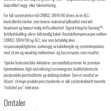
lavprofilert vegg- eller takmontering.​
For full systemytelse må CRMSC-SRHV/90 drives av en ALC-
kontrollerforsterker, som leverer maksimal lydkvalitet med økt
headroom og høyest mulig driftssikkerhet. Signal Integrity Sensing™-
forhåndskabling sikrer fullstendig kabel-/kontaktkompensasjon mellom
CRMSC-SRHV/90 og ALC, noe som betydelig øker
responsnøyaktigheten, uavhengig av kabellengde og systemimpedans,
med stram og nøyaktig mellomtone- og bassrespons som resultat.​
Typiske bruksområder inkluderer surroundlydsystemer for premium
hjemmekinoer, high-end miksing/screeningrom, kvalitetsbevisste
postproduksjonsfasiliteter og dubbingstudioer. Som et resultat av
Alcons’ strenge produksjonsstandarder er alle systemkabinett innenfor
“matchet par”-toleranse.​
Omtaler