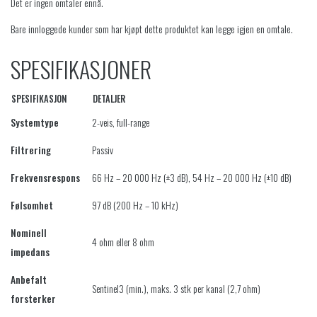
Det er ingen omtaler ennå.
Bare innloggede kunder som har kjøpt dette produktet kan legge igjen en omtale.
SPESIFIKASJONER
SPESIFIKASJON
DETALJER
Systemtype
2-veis, full-range
Filtrering
Passiv
Frekvensrespons
66 Hz – 20 000 Hz (±3 dB), 54 Hz – 20 000 Hz (±10 dB)
Følsomhet
97 dB (200 Hz – 10 kHz)
Nominell
4 ohm eller 8 ohm
impedans
Anbefalt
Sentinel3 (min.), maks. 3 stk per kanal (2,7 ohm)
forsterker