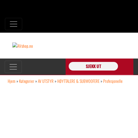
SJEKK UT
Hjem
»
Kategorier
»
AV UTSTYR
»
HØYTTALERE & SUBWOOFERE
»
Profesjonelle
systemer
»
Alcons CRMS Compact 2-veis Surround Kino/screeninghøyttaler 1stk