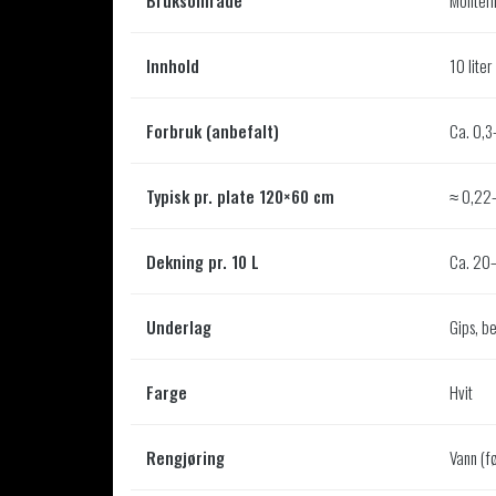
Bruksområde
Monteri
Innhold
10 liter
Forbruk (anbefalt)
Ca. 0,3
Typisk pr. plate 120×60 cm
≈ 0,22
Dekning pr. 10 L
Ca. 20–
Underlag
Gips, b
Farge
Hvit
Rengjøring
Vann (f