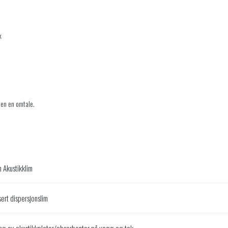
k
jen en omtale.
 Akustikklim
ert dispersjonslim