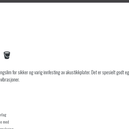
r 🪣
ngslim for sikker og varig innfesting av akustikkplater. Det er spesielt godt eg
 vibrasjoner.
erlag
bbe med
ormulering