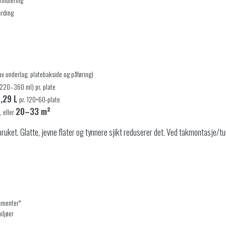
erding
v underlag, platebakside og påføring)
220–360 ml) pr. plate
,29 L
pr. 120×60-plate
20–33 m²
 eller
uket. Glatte, jevne flater og tynnere sjikt reduserer det. Ved takmontasje/tu
lementer*
iljøer