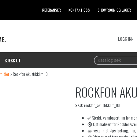
REFERANSER
KONTAKT OSS
SHOWROOM OG LAGER
LOGG INN
SJEKK UT
midler
»
Rockfon Akustikklim 10l
ROCKFON AKU
SKU:
rockfon_akustikklim_10l
✅ Sterkt, vannbasert lim for mon
🔇 Optimalisert for Rockfon/stei
🧱 Fester mot gips, betong, mur,
🧰 Påføres med tannsparkel eller 