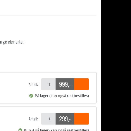
tunge elementer.
999
,-
Antall:
På lager (kan også restbestilles)
299
,-
Antall:
Kun 4 på lager (kan også restbestilles)