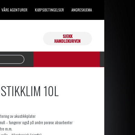
VÅRE AGENTURER
KJØPSBETINGELSER
ANGRESKJEMA
SJEKK
Handlekurven din er tom.
HANDLEKURVEN
STIKKLIM 10L
tering av akustikkplater
null – fungerer også på andre porøse absorbenter
 tre m.m.
rulle – tiksotropisk (siggfri)