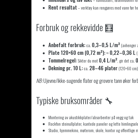
Rent resultat
– verktøy kan rengjøres med vann før h
Forbruk og rekkevidde 🧮
Anbefalt forbruk:
0,3–0,5 L/m²
ca.
(avhenger a
Plate 120×60 cm (0,72 m²):
0,22–0,36 L
≈
(
Tommelregel:
0,4 L/m²
0
Sikter du mot
, gir det ca.
Dekning pr. 10 L:
28–46 plater
ca.
(120×60 cm),
NB:
Ujevne/ikke-sugende flater og grovere tann øker forbr
Typiske bruksområder 🔧
Montering av akustikkplater/absorbenter på vegg og tak
Rockfon steinullplater, kantede paneler og lette himlingse
Studio, hjemmekino, møterom, skole, kontor og offentlige m