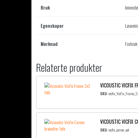
Bruk
Innendø
Egenskaper
Løsemidd
Merknad
Forbruk
Relaterte produkter
VICOUSTIC VICFIX 
SKU:
vicfix_VicFix_Frame_
VICOUSTIC VICFIX 
SKU:
vicfix_corner_set