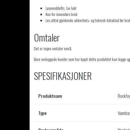
Løsemiddelfri, lav lukt
Kun for innendørs bruk
Les alltid gjeldende sikkerhets- og teknisk datablad før bru
Omtaler
Det er ingen omtaler ennå.
Bare innloggede kunder som har kjøpt dette produktet kan legge ig
SPESIFIKASJONER
Produktnavn
Rockfon
Type
Vannbas