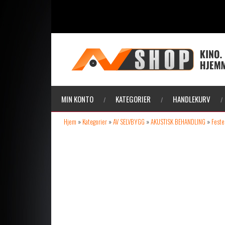
MIN KONTO
KATEGORIER
HANDLEKURV
Hjem
»
Kategorier
»
AV SELVBYGG
»
AKUSTISK BEHANDLING
»
Feste