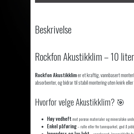
Beskrivelse
Rockfon Akustikklim – 10 lite
Rockfon Akustikklim
er et kraftig, vannbasert monteri
absorbenter, og bidrar til stabil montering uten knirk eller
Hvorfor velge Akustikklim? 🎯
Høy vedheft
mot porøse materialer og mineralske und
Enkel påføring
– rulle eller fin tannsparkel, god å jo
Innendørs og lav lukt
– vannbasert, løsemiddelfri f