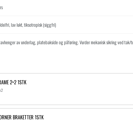
rs
elfri, lav lukt, tiksotropisk (siggfri)
 avhenger av underlag, platebakside og påføring. Vurder mekanisk sikring ved tak/
FRAME 2×2 1STK
2x2
CORNER BRAKETTER 1STK