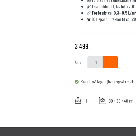
🌿 Løsemiddelfritt, lav lukt/VOC
📏
Forbruk:
ca.
0,3–0,5 L/m
🪣 10 L spann – rekker til ca.
28
3 499
,-
Antall:
Kun 1 på lager (kan også restbes
11
30 × 30 × 40 cm