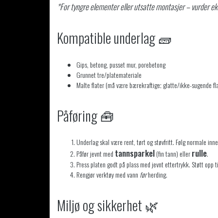
*For tyngre elementer eller utsatte montasjer – vurder eks
Kompatible underlag 🧱
Gips, betong, pusset mur, porebetong
Grunnet tre/platemateriale
Malte flater (må være bærekraftige; glatte/ikke-sugende fl
Påføring 🧰
Underlag skal være rent, tørt og støvfritt. Følg normale inn
tannsparkel
rulle
Påfør jevnt med
(fin tann) eller
.
Press platen godt på plass med jevnt ettertrykk. Støtt opp ti
Rengjør verktøy med vann
før
herding.
Miljø og sikkerhet 🌿