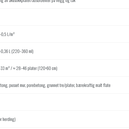
ng av akustikkplater/absorbenter på vegg og tak
–0,5 L/m²
–0,36 L (220–360 ml)
33 m² / ≈ 28–46 plater (120×60 cm)
etong, pusset mur, porebetong, grunnet tre/plater, bærekraftig malt flate
ør herding)