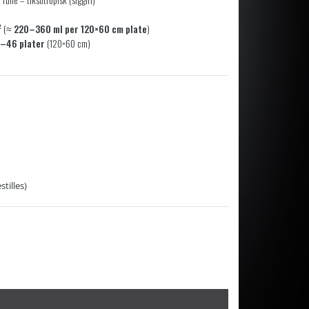
²
(≈
220–360 ml per 120×60 cm plate
)
–46 plater
(120×60 cm)
tilles)