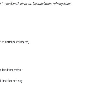
tra mekanisk feste iht. leverandørens retningslinjer.
ater mattslipes/primeres)
endørs klima verdier.
l limet har satt seg.