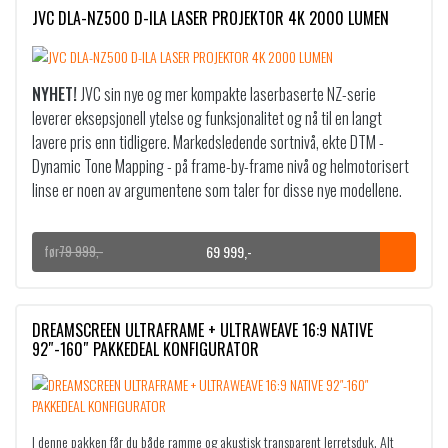
JVC DLA-NZ500 D-ILA LASER PROJEKTOR 4K 2000 LUMEN
NYHET!
JVC sin nye og mer kompakte laserbaserte NZ-serie
leverer eksepsjonell ytelse og funksjonalitet og nå til en langt
lavere pris enn tidligere. Markedsledende sortnivå, ekte DTM -
Dynamic Tone Mapping - på frame-by-frame nivå og helmotorisert
linse er noen av argumentene som taler for disse nye modellene.
69 999
,-
79 999
,-
O
N
p
å
p
v
r
æ
DREAMSCREEN ULTRAFRAME + ULTRAWEAVE 16:9 NATIVE
i
r
92″-160″ PAKKEDEAL KONFIGURATOR
n
e
n
n
e
d
l
e
I denne pakken får du både ramme og akustisk transparent lerretsduk. Alt