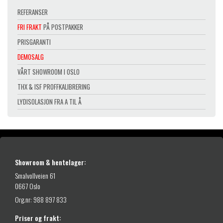
9
5
9
REFERANSER
9
,
8
9
-
FRI FRAKT
PÅ POSTPAKKER
9
,
9
.
9
-
PRISGARANTI
,
6
.
-
DEMOSALG
,
.
VÅRT SHOWROOM I OSLO
-
.
THX & ISF PROFFKALIBRERING
LYDISOLASJON FRA A TIL Å
Showroom & hentelager:
Smalvollveien 61
0667 Oslo
Org.nr: 988 897 833
Priser og frakt: