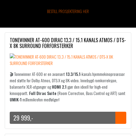
BESTILL PROSJEKTERING HER
TONEWINNER AT-600 DIRAC 13.3 / 15.1 KANALS ATMOS / DTS-
X 8K SURROUND FORFORSTERKER
🎬 Tonewinner AT-600 er en avansert
13.3/15.1
-kanals hjemmekinoprosessor
med støtte for Dolby Atmos, DTS:X og 8K-video. Innebygd romkorreksjon,
balanserte XLR-utganger og
HDMI 2.1
gjør den ideell for high-end
kinooppsett.
Full Dirac Suite
(Room Correction, Bass Control og ART) samt
UMIK-1
målemikrofon medfølger!
29 999
,-