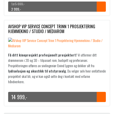
r
o
5 999
,-
i
m
O
N
2 999
,-
s
r
p
å
o
å
p
v
m
d
r
æ
AVSHOP VIP SERVICE CONCEPT TRINN 1 PROSJEKTERING
r
e
i
r
HJEMMEKINO / STUDIO / MEDIAROM
å
:
n
e
d
1
n
n
e
0
e
d
:
l
e
Få ditt kinoprosjekt profesjonelt prosjektert!
Vi utformer ditt
1
9
i
p
drømmerom i 2D og 3D – tilpasset rom, budsjett og preferanser.
2
9
g
r
Prosjekteringen utføres av sivilingeniør Eivind Lygren og dekker alt fra
8
p
i
lydisolasjon og akustikk til utstyrsvalg
. Du velger selv hvor omfattende
9
,
r
s
prosjektet skal bli, og vi kan også sette deg i kontakt med erfarne
9
-
i
e
håndverkere.
6
t
s
r
,
i
v
:
-
l
a
2
14 999
,-
t
4
r
i
3
:
9
l
5
9
4
9