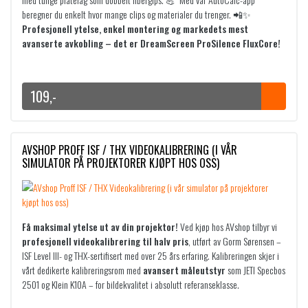
8
a
1
t
beregner du enkelt hvor mange clips og materialer du trenger. 📲✨
,
r
0
i
Profesjonell ytelse, enkel montering og markedets mest
-
:
l
avanserte avkobling – det er DreamScreen ProSilence FluxCore!
4
t
1
9
5
i
2
9
l
8
9
109
,-
4
9
,
9
3
9
-
6
6
–
,
9
,
4
-
AVSHOP PROFF ISF / THX VIDEOKALIBRERING (I VÅR
9
-
3
SIMULATOR PÅ PROJEKTORER KJØPT HOS OSS)
8
–
,
4
9
-
5
9
8
9
,
Få maksimal ytelse ut av din projektor!
Ved kjøp hos AVshop tilbyr vi
9
-
profesjonell videokalibrering til halv pris
, utført av Gorm Sørensen –
6
P
ISF Level III- og THX-sertifisert med over 25 års erfaring. Kalibreringen skjer i
,
r
vårt dedikerte kalibreringsrom med
avansert måleutstyr
som JETI Specbos
-
i
2501 og Klein K10A – for bildekvalitet i absolutt referanseklasse.
P
s