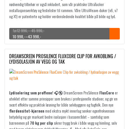
i
p
nødvendig tilbehør er også inkludert, som vår praktiske UltraTucker
g
r
installasjonsverktøy og festelister til rammen. Våre UltraWeave-duker (v6, v7
p
i
og X1) er patenterte og holder verdensledende kvalitet både på bilde og lyd.
r
s
i
e
P
s
r
12 996
,-
–
45 996
,-
r
P
O
N
10 998
,-
–
43 998
,-
v
:
i
r
p
å
a
6
s
i
p
v
r
9
o
s
r
æ
:
DREAMSCREEN PROSILENCE FLUXCORE CLIP FOR AVKOBLING /
m
o
i
r
7
9
LYDISOLASJON AV VEGG OG TAK
r
m
n
e
9
9
å
r
n
n
9
d
å
e
d
9
,
e
d
l
e
9
-
:
e
i
p
1
9
.
Lydisolering som proffene! 🎧🔇
DreamScreen ProSilence
FluxCore
er
2
:
g
r
,
utviklet etter samme prinsipper som brukes i profesjonelle studioer, og gir en
1
p
i
-
svært effektiv og praktisk løsning for både selvbyggere og fagfolk. Den nye
9
0
r
s
.
flerdensitet-kjernen
med ekstra mykt innerlag senker egenfrekvensen
9
i
e
betydelig og gir markant bedre isolasjon i bassområdet – samtidig som
6
9
s
r
bæreevnen på
70 kg per clip
sikrer trygg bruk i både vegg og himling, selv
,
9
v
:
med tunge platelag som dobbelt fibergips. 💪 Med vår AutoCalc-app
-