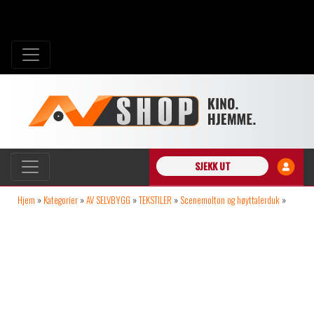
SJEKK UT
Hjem
»
Kategorier
»
AV SELVBYGG
»
TEKSTILER
»
Scenemolton og høyttalerduk
»
Gerriets Scenemolton R55 B=300cm 300g/m² Bomull B1 grå pr. m