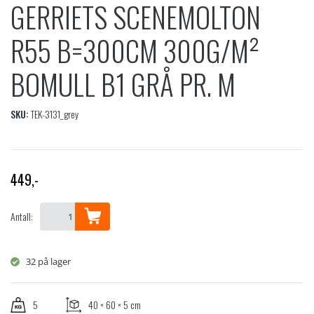
GERRIETS SCENEMOLTON
R55 B=300CM 300G/M²
BOMULL B1 GRÅ PR. M
SKU:
TEK-3131_grey
449
,-
Antall:
32 på lager
5
40 × 60 × 5 cm