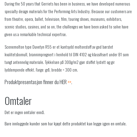
During the 50 years that Gerriets has been in business, we have developed numerous
specialty design materials for the Performing Arts Industry. Because our customers are
from theatre, opera, ballet, television, film, touring shows, museums, exhibitors,
scenic studios, casinos, and so on, the challenges we have been asked to solve have
given us a remarkable technical expertise.
Scenemolton type Duvetyn R55 er et kantsydd moltonstoff av god børstet
kvalitetsbomull, brannimpregnert i henhold til DIN 4102 og klassifisert under B1 som
tungt antennelig materiale. Tykkelsen på 300g/m2 gjør stoffet lystett og gir
lyddempende effekt. Farge: grå, bredde = 300 cm.
Produktpresentasjon finner du HER
>>
.
Omtaler
Det er ingen omtaler ennå.
Bare innloggede kunder som har kjøpt dette produktet kan legge igjen en omtale.