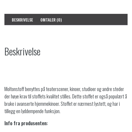
BESKRIVELSE
OMTALER (0)
Beskrivelse
NB! Ved kjøp av løpemeter må du også legge til et kapptillegg på kr.
249-. Dette finner du under “tilbehør”.
Moltonstoff benyttes på teaterscener, kinoer, studioer og andre steder
der høye krav til stoffets kvalitet stilles. Dette stoffet er også populært å
bruke i avanserte hjemmekinoer. Stoffet er nærmest lystett, og har i
tillegg en lyddempende funksjon.
Info fra produsenten: