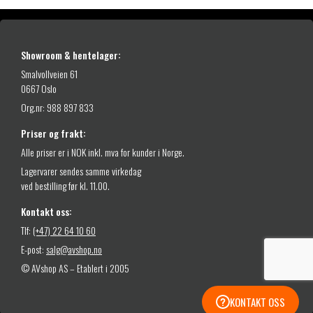
Showroom & hentelager:
Smalvollveien 61
0667 Oslo
Org.nr: 988 897 833
Priser og frakt:
Alle priser er i NOK inkl. mva for kunder i Norge.
Lagervarer sendes samme virkedag
ved bestilling før kl. 11.00.
Kontakt oss:
Tlf:
(+47) 22 64 10 60
E-post:
salg@avshop.no
© AVshop AS – Etablert i 2005
KONTAKT OSS