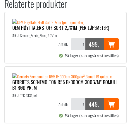
Relaterte produkter
OEM HØYTTALERSTOFF SORT 2,7X1M (PER LØPEMETER)
SKU:
Speaker_Fabric_Black_2,7x1m
499
,-
Antall:
På lager (kan også restbestilles)
GERRIETS SCENEMOLTON R55 B=300CM 300G/M² BOMULL
B1 RØD PR. M
SKU:
TEK-3131_red
449
,-
Antall:
På lager (kan også restbestilles)