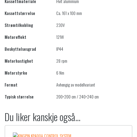
Kassettmateriale
Hvit aluminium
Kassettstørrelse
Ca. 161 x 100 mm
Strømtilkobling
230V
Motoreffekt
121W
Beskyttelsesgrad
IP44
Motorhastighet
28 rpm
Motorstyrke
6 Nm
Format
Avhengig av modellvariant
Typisk størrelse
200×200 cm / 240×240 cm
Du liker kanskje også…