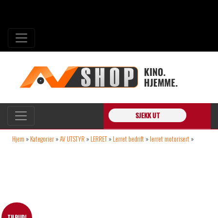
SJEKK UT
Hjem
»
Kategorier
»
AV UTSTYR
»
LERRET
»
Lerret bedrift
»
lerret motorisert
»
Euroscreen Sesame In-Ceiling 300x300cm bilde 1:1 uten maskering -RESTPARTI-
TILBUD!