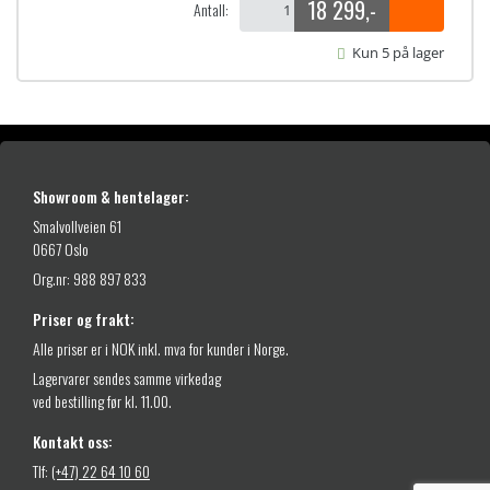
18 299
,-
Antall:
Kun 5 på lager
Showroom & hentelager:
Smalvollveien 61
0667 Oslo
Org.nr: 988 897 833
Priser og frakt:
Alle priser er i NOK inkl. mva for kunder i Norge.
Lagervarer sendes samme virkedag
ved bestilling før kl. 11.00.
Kontakt oss:
Tlf:
(+47) 22 64 10 60