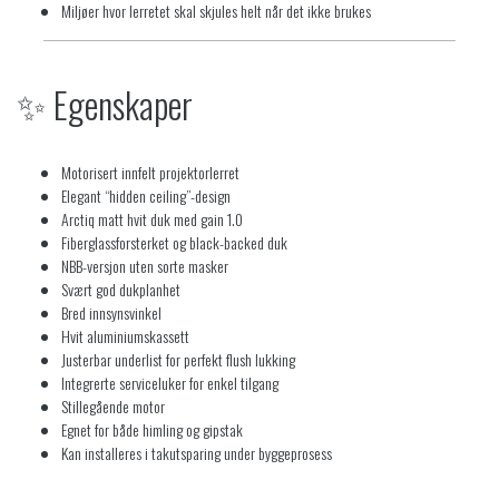
Miljøer hvor lerretet skal skjules helt når det ikke brukes
✨ Egenskaper
Motorisert innfelt projektorlerret
Elegant “hidden ceiling”-design
Arctiq matt hvit duk med gain 1.0
Fiberglassforsterket og black-backed duk
NBB-versjon uten sorte masker
Svært god dukplanhet
Bred innsynsvinkel
Hvit aluminiumskassett
Justerbar underlist for perfekt flush lukking
Integrerte serviceluker for enkel tilgang
Stillegående motor
Egnet for både himling og gipstak
Kan installeres i takutsparing under byggeprosess