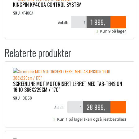
KINGPIN KP400A CONTROL SYSTEM
SKU:
KP400A
1 999
,-
Antall:
Kun 9 på lager
Relaterte produkter
SCREENLINE MOT MOTORISERT LERRET MED TAB-TENSION
16:10 366X229CM / 170″
SKU:
101758
28 999
,-
Antall:
Kun 1 på lager (kan også restbestilles)