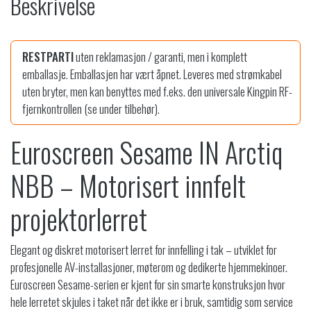
Beskrivelse
:
9
2
9
7
9
,
RESTPARTI
uten reklamasjon / garanti, men i komplett
9
-
emballasje. Emballasjen har vært åpnet. Leveres med strømkabel
9
.
uten bryter, men kan benyttes med f.eks. den universale Kingpin RF-
9
fjernkontrollen (se under tilbehør).
,
-
Euroscreen Sesame IN Arctiq
.
NBB – Motorisert innfelt
projektorlerret
Elegant og diskret motorisert lerret for innfelling i tak – utviklet for
profesjonelle AV-installasjoner, møterom og dedikerte hjemmekinoer.
Euroscreen Sesame-serien er kjent for sin smarte konstruksjon hvor
hele lerretet skjules i taket når det ikke er i bruk, samtidig som service