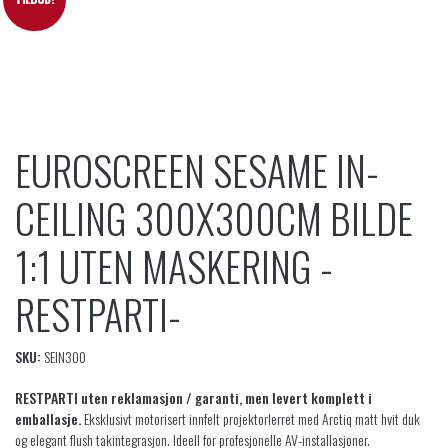
EUROSCREEN SESAME IN-
CEILING 300X300CM BILDE
1:1 UTEN MASKERING -
RESTPARTI-
SKU:
SEIN300
RESTPARTI uten reklamasjon / garanti, men levert komplett i
emballasje.
Eksklusivt motorisert innfelt projektorlerret med Arctiq matt hvit duk
og elegant flush takintegrasjon. Ideell for profesjonelle AV-installasjoner.