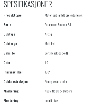
SPESIFIKASJONER
Produkttype
Motorisert innfelt projektorlerret
Serie
Euroscreen Sesame 2.1
Duktype
Arctiq
Dukfarge
Matt hvit
Bakside
Sort (black-backed)
Gain
1.0
Innsynsvinkel
180°
Dukkonstruksjon
Fiberglassforsterket
Maskering
NBB / No Black Borders
Montering
Innfelt i tak