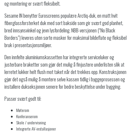
og montering er svært fleksibelt.
Sesame IN benytter Euroscreens populære Arctiq-duk, en matt hvit
fiberglassforsterket duk med sort bakside som gir svært god planhet,
bred innsynsvinkel og jevn lysfordeling. NBB-versjonen (“No Black
Borders”) leveres uten sorte masker for maksimal bildeflate og fleksibel
bruk i presentasjonsmiljøer.
Den innfelte aluminiumskassetten har integrerte serviceluker og
justerbare braketter som gjør det mulig å finjustere underlisten slik at
lerretet lukker helt flush mot taket når det trekkes opp. Konstruk­sjonen
gjør det også mulig å montere selve kassen tidlig i byggeprosessen og
installere dukseksjonen senere for bedre beskyttelse under bygging.
Passer svært godt til:
Møterom
Konferanserom
Skole / undervisning
Integrerte AV-installasjoner