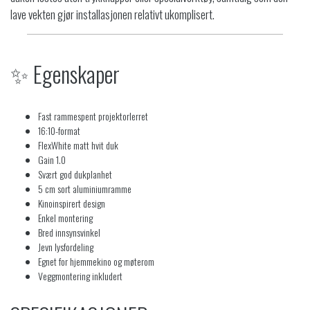
lave vekten gjør installasjonen relativt ukomplisert.
✨ Egenskaper
Fast rammespent projektorlerret
16:10-format
FlexWhite matt hvit duk
Gain 1.0
Svært god dukplanhet
5 cm sort aluminiumramme
Kinoinspirert design
Enkel montering
Bred innsynsvinkel
Jevn lysfordeling
Egnet for hjemmekino og møterom
Veggmontering inkludert