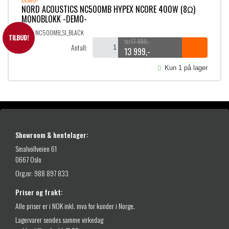
-
NORD ACOUSTICS NC500MB HYPEX NCORE 400W (8Ω)
.
MONOBLOKK -DEMO-
9
SKU:
NC500MB_SI_BLACK
9
TILBUD!
17 999
,-
Antall:
9
13 999
,-
O
N
p
å
,
Kun 1 på lager
p
v
-
r
æ
t
i
r
i
n
e
n
n
l
e
d
7
Showroom & hentelager:
l
e
Smalvollveien 61
i
p
0667 Oslo
g
r
9
p
i
Org.nr: 988 897 833
9
r
s
9
i
e
Priser og frakt:
,
s
r
Alle priser er i NOK inkl. mva for kunder i Norge.
v
:
-
Lagervarer sendes samme virkedag
a
1