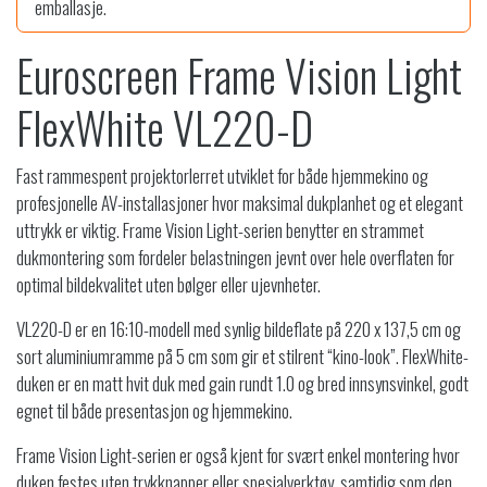
emballasje.
9
.
,
Euroscreen Frame Vision Light
-
.
FlexWhite VL220-D
Fast rammespent projektorlerret utviklet for både hjemmekino og
profesjonelle AV-installasjoner hvor maksimal dukplanhet og et elegant
uttrykk er viktig. Frame Vision Light-serien benytter en strammet
dukmontering som fordeler belastningen jevnt over hele overflaten for
optimal bildekvalitet uten bølger eller ujevnheter.
VL220-D er en 16:10-modell med synlig bildeflate på 220 x 137,5 cm og
sort aluminiumramme på 5 cm som gir et stilrent “kino-look”. FlexWhite-
duken er en matt hvit duk med gain rundt 1.0 og bred innsynsvinkel, godt
egnet til både presentasjon og hjemmekino.
Frame Vision Light-serien er også kjent for svært enkel montering hvor
duken festes uten trykknapper eller spesialverktøy, samtidig som den