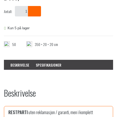
p
å
p
v
Antall:
r
æ
i
r
n
e
Kun 5 på lager
n
n
e
d
l
e
50
350 × 20 × 20 cm
i
p
g
r
p
i
r
s
BESKRIVELSE
SPESIFIKASJONER
i
e
s
r
v
:
a
2
r
Beskrivelse
:
9
6
9
9
9
,
RESTPARTI
uten reklamasjon / garanti, men i komplett
9
-