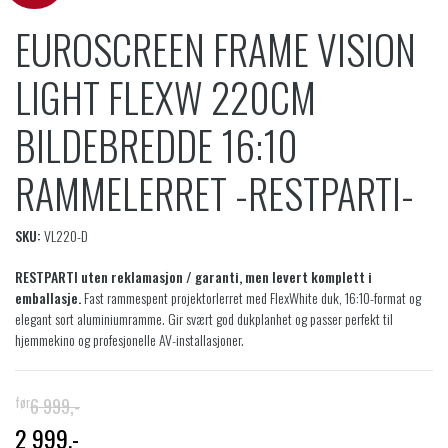
EUROSCREEN FRAME VISION
LIGHT FLEXW 220CM
BILDEBREDDE 16:10
RAMMELERRET -RESTPARTI-
SKU:
VL220-D
RESTPARTI uten reklamasjon / garanti, men levert komplett i
emballasje.
Fast rammespent projektorlerret med FlexWhite duk, 16:10-format og
elegant sort aluminiumramme. Gir svært god dukplanhet og passer perfekt til
hjemmekino og profesjonelle AV-installasjoner.
6 999
,-
2 999
,-
O
N