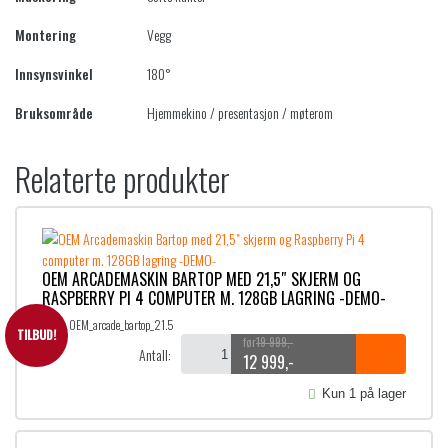
Montering
Vegg
Innsynsvinkel
180°
Bruksområde
Hjemmekino / presentasjon / møterom
Relaterte produkter
OEM ARCADEMASKIN BARTOP MED 21,5″ SKJERM OG
RASPBERRY PI 4 COMPUTER M. 128GB LAGRING -DEMO-
SKU:
OEM_arcade_bartop_21.5
TILBUD!
19 999
,-
Antall:
12 999
,-
O
N
p
å
Kun 1 på lager
p
v
r
æ
i
r