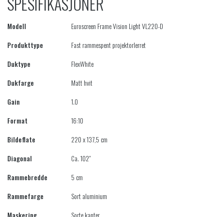
SPESIFIKASJONER
Modell
Euroscreen Frame Vision Light VL220-D
Produkttype
Fast rammespent projektorlerret
Duktype
FlexWhite
Dukfarge
Matt hvit
Gain
1.0
Format
16:10
Bildeflate
220 x 137,5 cm
Diagonal
Ca. 102″
Rammebredde
5 cm
Rammefarge
Sort aluminium
Maskering
Sorte kanter