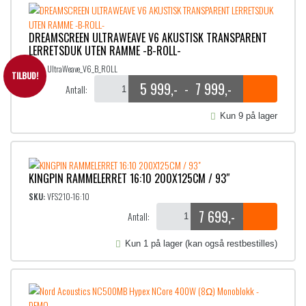
n
e
n
n
DREAMSCREEN ULTRAWEAVE V6 AKUSTISK TRANSPARENT
e
d
LERRETSDUK UTEN RAMME -B-ROLL-
l
e
SKU:
UltraWeave_V6_B_ROLL
i
p
TILBUD!
g
r
5 999
,-
7 999
,-
-
Antall:
P
p
i
r
r
s
Kun 9 på lager
i
e
i
s
r
s
v
:
o
a
1
KINGPIN RAMMELERRET 16:10 200X125CM / 93″
r
2
m
SKU:
VFS210-16:10
:
r
7 699
,-
1
9
Antall:
å
9
9
d
9
Kun 1 på lager (kan også restbestilles)
9
,
e
9
-
:
9
.
5
,