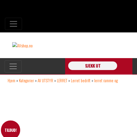
SJEKK UT
Hjem
»
Kategorier
»
AV UTSTYR
»
LERRET
»
Lerret bedrift
»
lerret ramme og
manuelt
»
Euroscreen Frame Vision Light FlexW 220cm bildebredde 16:10
rammelerret -RESTPARTI-
TILBUD!