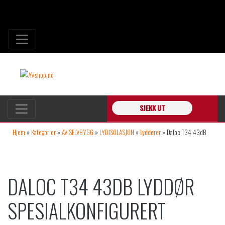
SJEKK UT
Hjem
»
Kategorier
»
AV SELVBYGG
»
LYDISOLASJON
»
Lyddører
»
Daloc T34 43dB
Lyddør SPESIALKONFIGURERT
DALOC T34 43DB LYDDØR
SPESIALKONFIGURERT