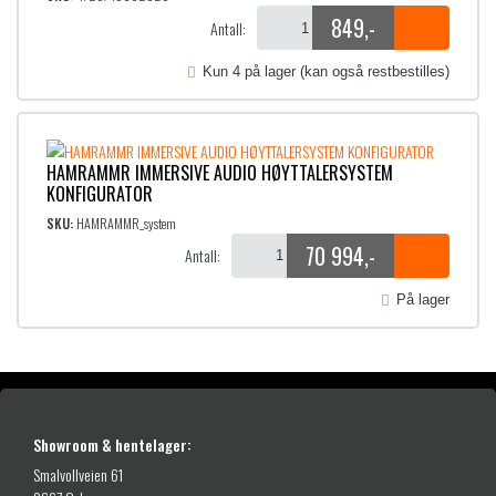
849
,-
Antall:
Kun 4 på lager (kan også restbestilles)
HAMRAMMR IMMERSIVE AUDIO HØYTTALERSYSTEM
KONFIGURATOR
SKU:
HAMRAMMR_system
70 994
,-
Antall:
På lager
Showroom & hentelager:
Smalvollveien 61