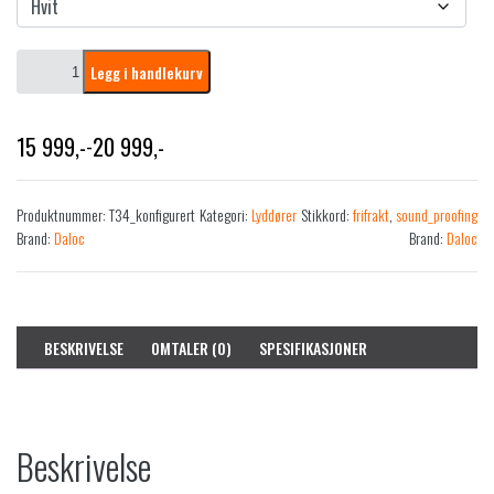
D
Legg i handlekurv
a
l
o
15 999
,-
20 999
,-
-
c
Prisområde: 15 999,- til 20 999,-
T
3
Produktnummer:
T34_konfigurert
Kategori:
Lyddører
Stikkord:
frifrakt
,
sound_proofing
4
Brand:
Daloc
Brand:
Daloc
4
3
d
B
L
BESKRIVELSE
OMTALER (0)
SPESIFIKASJONER
y
d
d
ø
Beskrivelse
r
S