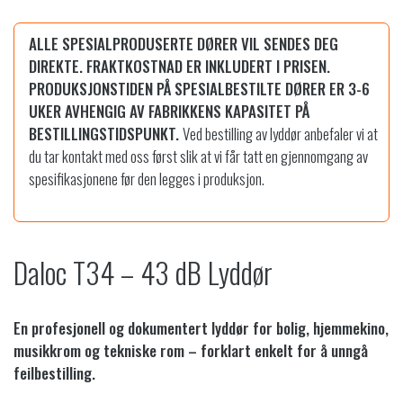
P
E
ALLE SPESIALPRODUSERTE DØRER VIL SENDES DEG
S
I
DIREKTE. FRAKTKOSTNAD ER INKLUDERT I PRISEN.
A
PRODUKSJONSTIDEN PÅ SPESIALBESTILTE DØRER ER 3-6
L
UKER AVHENGIG AV FABRIKKENS KAPASITET PÅ
K
BESTILLINGSTIDSPUNKT.
Ved bestilling av lyddør anbefaler vi at
O
du tar kontakt med oss først slik at vi får tatt en gjennomgang av
N
F
spesifikasjonene før den legges i produksjon.
I
G
U
R
Daloc T34 – 43 dB Lyddør
E
R
T
a
En profesjonell og dokumentert lyddør for bolig, hjemmekino,
n
musikkrom og tekniske rom – forklart enkelt for å unngå
t
feilbestilling.
a
l