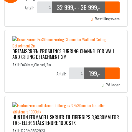
32 999
,-
36 999
,-
-
Antall:
Prisområde: 32 999,- til 36 999,-
Bestillingsvare
DREAMSCREEN PROSILENCE FURRING CHANNEL FOR WALL
AND CEILING DETACHMENT 2M
SKU:
ProSilence_Channel_2m
199
,-
Antall:
På lager
HUNTON FERMACELL SKRUER TIL FIBERGIPS 3,9X30MM FOR
TRE- ELLER STÅLSTENDRE 1000STK
SKU:
4723/43862923