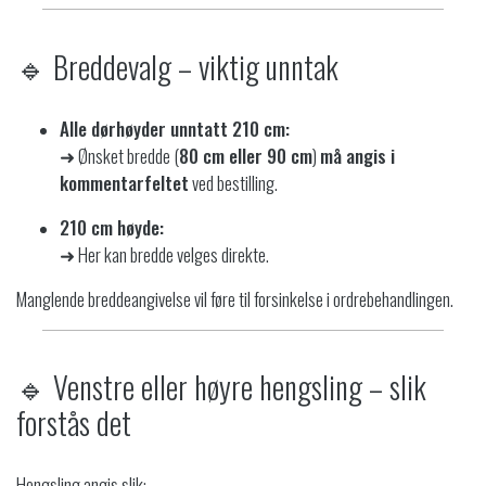
🔹 Breddevalg – viktig unntak
Alle dørhøyder unntatt 210 cm:
➜ Ønsket bredde (
80 cm eller 90 cm
)
må angis i
kommentarfeltet
ved bestilling.
210 cm høyde:
➜ Her kan bredde velges direkte.
Manglende breddeangivelse vil føre til forsinkelse i ordrebehandlingen.
🔹 Venstre eller høyre hengsling – slik
forstås det
Hengsling angis slik: