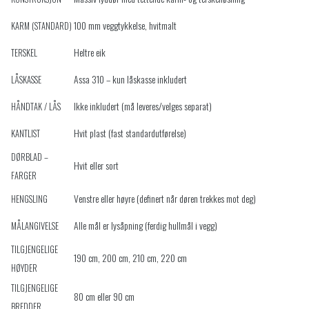
100 mm veggtykkelse, hvitmalt
KARM (STANDARD)
Heltre eik
TERSKEL
Assa 310 – kun låskasse inkludert
LÅSKASSE
Ikke inkludert (må leveres/velges separat)
HÅNDTAK / LÅS
Hvit plast (fast standardutførelse)
KANTLIST
DØRBLAD –
Hvit eller sort
FARGER
Venstre eller høyre (definert når døren trekkes mot deg)
HENGSLING
Alle mål er lysåpning (ferdig hullmål i vegg)
MÅLANGIVELSE
TILGJENGELIGE
190 cm, 200 cm, 210 cm, 220 cm
HØYDER
TILGJENGELIGE
80 cm eller 90 cm
BREDDER