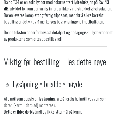
Daloc T34 er en solid lyddør med dokumentert lydreduksjon på
Rw 43
l
dB
, utviklet for rom der vanlig innerdør ikke gir tilstrekkelig lydisolasjon.
Døren leveres komplett og ferdig tilpasset, men for å sikre korrekt
bestilling er det viktig å merke seg begrensningene i nettbutikken.
Denne teksten er derfor bevisst detaljert og pedagogisk – lyddører er et
av produktene som oftest bestilles feil.
Viktig før bestilling – les dette nøye
🔹 Lysåpning = bredde × høyde
Alle mål som oppgis er
lysåpning
, altså ferdig hullmål i veggen som
døren (karm + dørblad) monteres i.
Dette er
ikke
dørbladmål og
ikke
yttermål på karm.