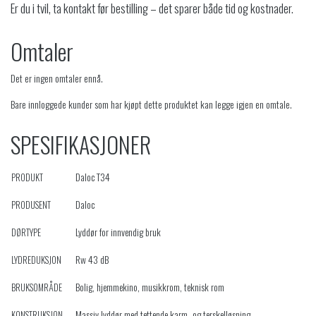
Er du i tvil, ta kontakt før bestilling – det sparer både tid og kostnader.
Omtaler
Det er ingen omtaler ennå.
Bare innloggede kunder som har kjøpt dette produktet kan legge igjen en omtale.
SPESIFIKASJONER
Daloc T34
PRODUKT
Daloc
PRODUSENT
Lyddør for innvendig bruk
DØRTYPE
Rw 43 dB
LYDREDUKSJON
Bolig, hjemmekino, musikkrom, teknisk rom
BRUKSOMRÅDE
Massiv lyddør med tettende karm- og terskelløsning
KONSTRUKSJON