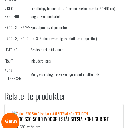
For alle høyder unntatt 210 cm må ønsket bredde (80/90 cm)
VIKTIG
angis i kommentarfelt
BREDDEINFO
Spesialprodusert per ordre
PRODUKSJONSTYPE
Ca. 3–6 uker (avhengig av fabrikkens kapasitet)
PRODUKSJONSTID
Sendes direkte til kunde
LEVERING
Inkludert i pris
FRAKT
ANDRE
Mulig via dialog – ikke konfigurerbart i nettbutikk
UTFØRELSER
Relaterte produkter
DALOC S30 50DB LYDDØR I STÅL SPESIALKONFIGURERT
PÅ DEMO
SKU:
S30_konfigurert