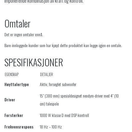
imponerende kombinasjon av kraft og kontroll.​
Omtaler
Det er ingen omtaler ennå.
Bare innloggede kunder som har kjøpt dette produktet kan legge igjen en omtale.
SPESIFIKASJONER
EGENSKAP
DETALJER
Høyttalertype
Aktiv, forseglet subwoofer
15″ (380 mm) spesialdesignet neodym-driver med 4″ (10
Driver
cm) talespole
Forsterker
1000 W klasse D med DSP-kontroll
Frekvensrespons
18 Hz – 100 Hz