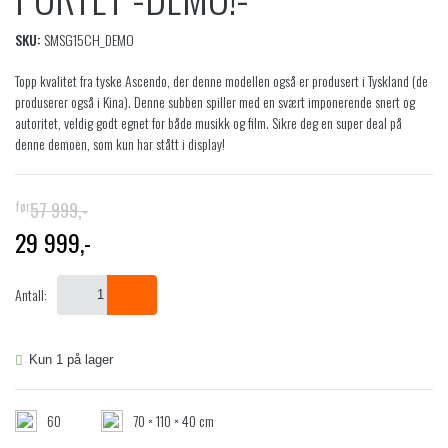
SKU:
SMSG15CH_DEMO
Topp kvalitet fra tyske Ascendo, der denne modellen også er produsert i Tyskland (de
produserer også i Kina). Denne subben spiller med en svært imponerende snert og
autoritet, veldig godt egnet for både musikk og film. Sikre deg en super deal på
denne demoen, som kun har stått i display!
57 999
,-
29 999
,-
O
N
p
å
p
v
Antall:
r
æ
i
r
n
e
Kun 1 på lager
n
n
e
d
l
e
60
70 × 110 × 40 cm
i
p
g
r