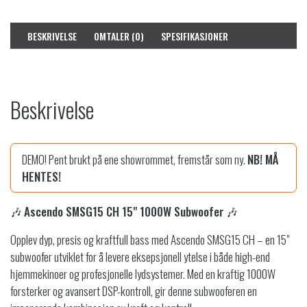
p
i
r
s
BESKRIVELSE
OMTALER (0)
SPESIFIKASJONER
i
e
s
r
v
:
a
2
r
9
Beskrivelse
:
5
9
7
9
9
DEMO! Pent brukt på ene showrommet, fremstår som ny.
NB! MÅ
9
,
HENTES!
9
-
9
.
🎶
Ascendo SMSG15 CH 15" 1000W Subwoofer
🎶
,
-
Opplev dyp, presis og kraftfull bass med Ascendo SMSG15 CH – en 15"
.
subwoofer utviklet for å levere eksepsjonell ytelse i både high-end
hjemmekinoer og profesjonelle lydsystemer. Med en kraftig 1000W
forsterker og avansert DSP-kontroll, gir denne subwooferen en