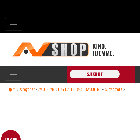
SJEKK UT
Hjem
»
Kategorier
»
AV UTSTYR
»
HØYTTALERE & SUBWOOFERE
»
Subwoofere
»
Ascendo SMSG15 CH 15″ 1000W subwoofer IKKE-PORTET -DEMO!-
TILBUD!