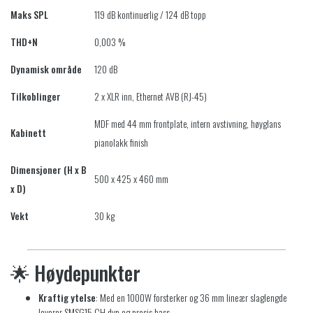
Maks SPL
119 dB kontinuerlig / 124 dB topp
THD+N
0,003 %
Dynamisk område
120 dB
Tilkoblinger
2 x XLR inn, Ethernet AVB (RJ-45)
MDF med 44 mm frontplate, intern avstivning, høyglans
Kabinett
pianolakk finish
Dimensjoner (H x B
500 x 425 x 460 mm
x D)
Vekt
30 kg
🌟
Høydepunkter
Kraftig ytelse
:
Med en 1000W forsterker og 36 mm lineær slaglengde
leverer SMSG15 CH dyp og presis bass.