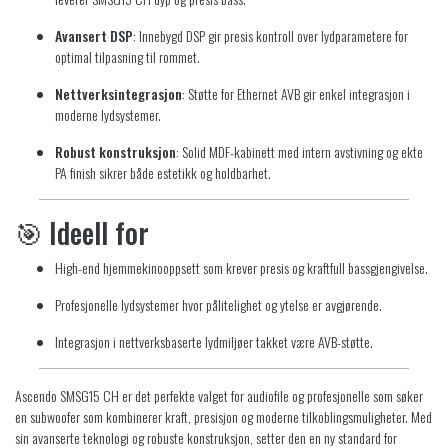
Avansert DSP
:
Innebygd DSP gir presis kontroll over lydparametere for
optimal tilpasning til rommet.
Nettverksintegrasjon
:
Støtte for Ethernet AVB gir enkel integrasjon i
moderne lydsystemer.
Robust konstruksjon
:
Solid MDF-kabinett med intern avstivning og ekte
PA finish sikrer både estetikk og holdbarhet.
🎯
Ideell for
High-end hjemmekinooppsett som krever presis og kraftfull bassgjengivelse.
Profesjonelle lydsystemer hvor pålitelighet og ytelse er avgjørende.
Integrasjon i nettverksbaserte lydmiljøer takket være AVB-støtte.
Ascendo SMSG15 CH er det perfekte valget for audiofile og profesjonelle som søker
en subwoofer som kombinerer kraft, presisjon og moderne tilkoblingsmuligheter. Med
sin avanserte teknologi og robuste konstruksjon, setter den en ny standard for