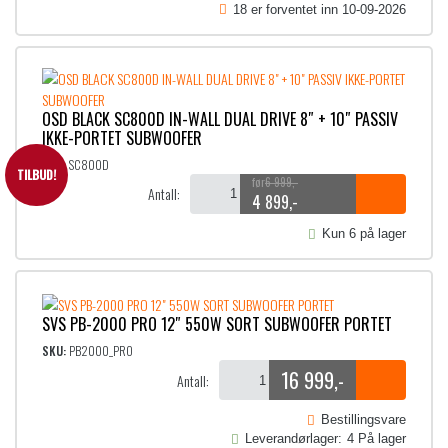
18 er forventet inn 10-09-2026
OSD BLACK SC800D IN-WALL DUAL DRIVE 8″ + 10″ PASSIV
IKKE-PORTET SUBWOOFER
SKU:
SC800D
TILBUD!
6 999
,-
Antall:
4 899
,-
O
N
p
å
Kun 6 på lager
p
v
r
æ
i
r
n
e
SVS PB-2000 PRO 12″ 550W SORT SUBWOOFER PORTET
n
n
e
d
SKU:
PB2000_PRO
l
e
16 999
,-
Antall:
i
p
g
r
Bestillingsvare
p
i
Leverandørlager:
4
På lager