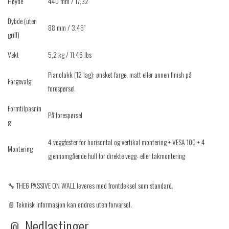
Høyde
440 mm / 17,32″
Dybde (uten
88 mm / 3,46″
grill)
Vekt
5,2 kg / 11,46 lbs
Pianolakk (12 lag): ønsket farge, matt eller annen finish på
Fargevalg
forespørsel
Formtilpasnin
På forespørsel
g
4 veggfester for horisontal og vertikal montering + VESA 100 + 4
Montering
gjennomgående hull for direkte vegg- eller takmontering
🔧 THE6 PASSIVE ON WALL leveres med frontdeksel som standard.
📄 Teknisk informasjon kan endres uten forvarsel.
📎 Nedlastinger