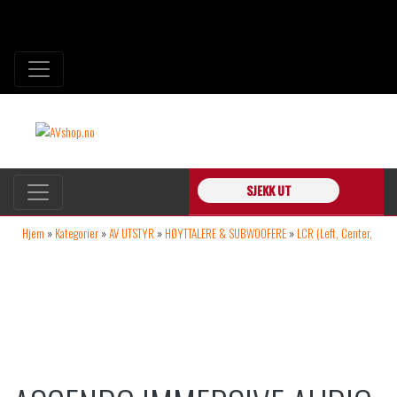
SJEKK UT
Hjem
»
Kategorier
»
AV UTSTYR
»
HØYTTALERE & SUBWOOFERE
»
LCR (Left, Center,
Right)
»
Ascendo Immersive Audio The6 Passive On Wall 1stk