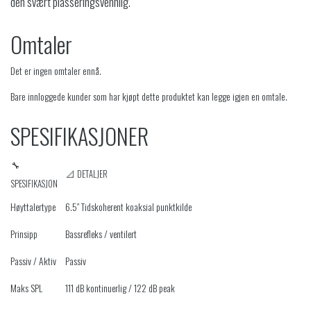
den svært plasseringsvennlig.
Omtaler
Det er ingen omtaler ennå.
Bare innloggede kunder som har kjøpt dette produktet kan legge igjen en omtale.
SPESIFIKASJONER
🔧
📐 DETALJER
SPESIFIKASJON
Høyttalertype
6.5″ Tidskoherent koaksial punktkilde
Prinsipp
Bassrefleks / ventilert
Passiv / Aktiv
Passiv
Maks SPL
111 dB kontinuerlig / 122 dB peak