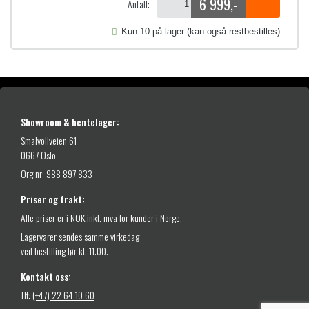
6 999
,-
Antall:
e
d
:
d
6
l
e
e
Kun 10 på lager (kan også restbestilles)
:
i
p
4
5
g
r
8
9
p
i
6
,
r
s
-
8
Showroom & hentelager:
i
e
t
9
Smalvollveien 61
s
r
i
,
0667 Oslo
l
v
:
-
1
Org.nr: 988 897 833
a
5
t
0
i
r
Priser og frakt:
l
9
:
6
Alle priser er i NOK inkl. mva for kunder i Norge.
8
1
6
8
Lagervarer sendes samme virkedag
9
0
ved bestilling før kl. 11.00.
9
,
4
,
-
Kontakt oss:
4
8
-
Tlf:
(+47) 22 64 10 60
8