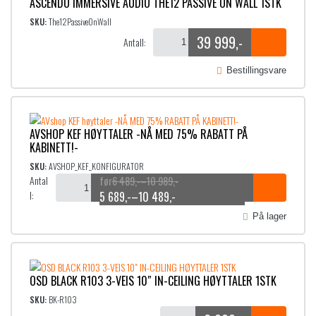
ASCENDO IMMERSIVE AUDIO THE12 PASSIVE ON WALL 1STK
SKU:
The12PassiveOnWall
39 999
,-
Antall:
Bestillingsvare
AVSHOP KEF HØYTTALER -NÅ MED 75% RABATT PÅ
KABINETT!-
SKU:
AVSHOP_KEF_KONFIGURATOR
Antal
P
6 489
,-
–
10 989
,-
O
N
l:
r
P
5 689
,-
–
10 489
,-
i
r
p
å
På lager
s
i
p
v
o
s
r
æ
m
o
r
i
r
OSD BLACK R103 3-VEIS 10″ IN-CEILING HØYTTALER 1STK
m
å
n
e
r
d
SKU:
BK-R103
n
n
e
å