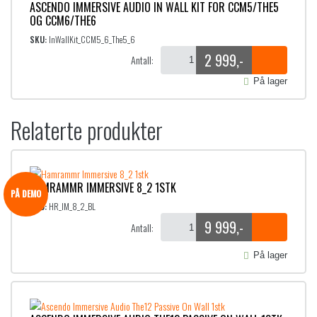
ASCENDO IMMERSIVE AUDIO IN WALL KIT FOR CCM5/THE5
OG CCM6/THE6
SKU:
InWallKit_CCM5_6_The5_6
2 999
,-
Antall:
På lager
Relaterte produkter
HAMRAMMR IMMERSIVE 8_2 1STK
PÅ DEMO
SKU:
HR_IM_8_2_BL
9 999
,-
Antall:
På lager