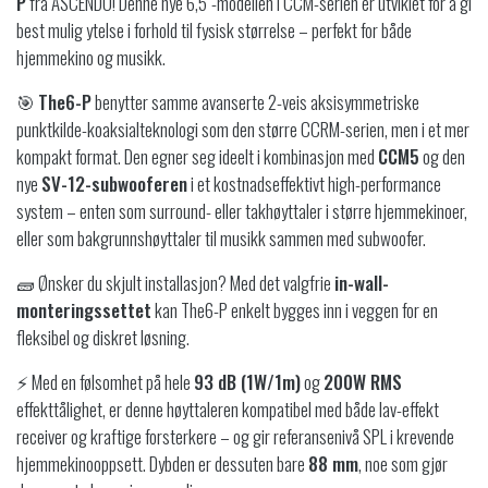
P
fra ASCENDO! Denne nye 6,5″-modellen i CCM-serien er utviklet for å gi
best mulig ytelse i forhold til fysisk størrelse – perfekt for både
hjemmekino og musikk.
🎯
The6-P
benytter samme avanserte 2-veis aksisymmetriske
punktkilde-koaksialteknologi som den større CCRM-serien, men i et mer
kompakt format. Den egner seg ideelt i kombinasjon med
CCM5
og den
nye
SV-12-subwooferen
i et kostnadseffektivt high-performance
system – enten som surround- eller takhøyttaler i større hjemmekinoer,
eller som bakgrunnshøyttaler til musikk sammen med subwoofer.
🧱 Ønsker du skjult installasjon? Med det valgfrie
in-wall-
monteringssettet
kan The6-P enkelt bygges inn i veggen for en
fleksibel og diskret løsning.
⚡ Med en følsomhet på hele
93 dB (1W/1m)
og
200W RMS
effekttålighet, er denne høyttaleren kompatibel med både lav-effekt
receiver og kraftige forsterkere – og gir referansenivå SPL i krevende
hjemmekinooppsett. Dybden er dessuten bare
88 mm
, noe som gjør