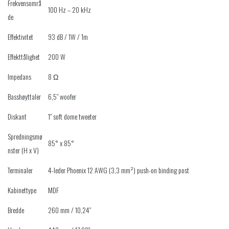
Frekvensområ
100 Hz – 20 kHz
de
Effektivitet
93 dB / 1W / 1m
Effekttålighet
200 W
Impedans
8 Ω
Basshøyttaler
6,5″ woofer
Diskant
1″ soft dome tweeter
Spredningsmø
85° x 85°
nster (H x V)
Terminaler
4-leder Phoenix 12 AWG (3,3 mm²) push-on binding post
Kabinettype
MDF
Bredde
260 mm / 10,24″