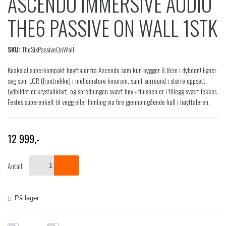
ASCENDO IMMERSIVE AUDIO
THE6 PASSIVE ON WALL 1STK
SKU:
TheSixPassiveOnWall
Koaksial superkompakt høyttaler fra Ascendo som kun bygger 8,8cm i dybden! Egner
seg som LCR (frontrekke) i mellomstore kinorom, samt surround i større oppsett.
Lydbildet er krystallklart, og spredningen svært høy - finishen er i tillegg svært lekker.
Festes superenkelt til vegg eller himling via fire gjennomgående hull i høyttaleren.
12 999
,-
Antall:
På lager