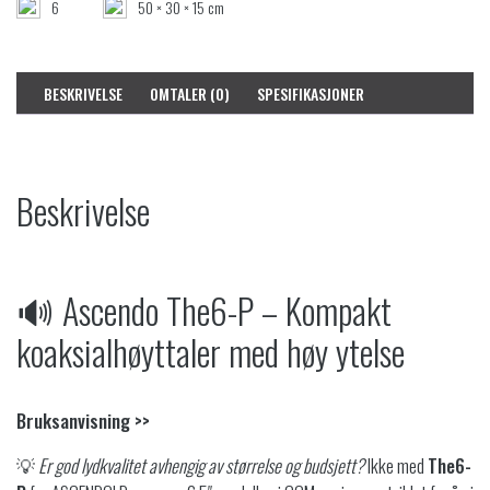
6
50 × 30 × 15 cm
BESKRIVELSE
OMTALER (0)
SPESIFIKASJONER
Beskrivelse
🔊 Ascendo The6-P – Kompakt
koaksialhøyttaler med høy ytelse
Bruksanvisning >>
💡
Er god lydkvalitet avhengig av størrelse og budsjett?
Ikke med
The6-