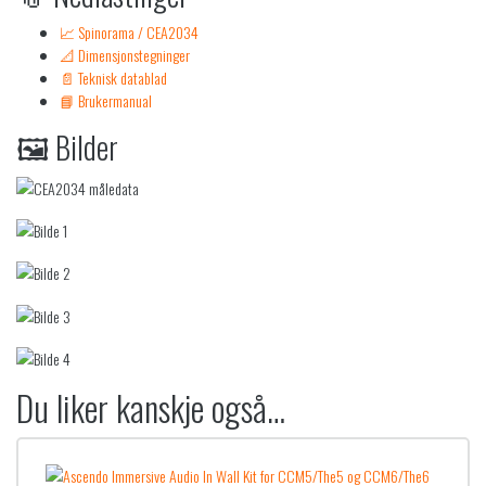
📈 Spinorama / CEA2034
📐 Dimensjonstegninger
📄 Teknisk datablad
📘 Brukermanual
🖼️ Bilder
Du liker kanskje også…