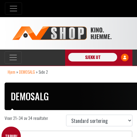
SJEKK UT
Hjem
»
DEMOSALG
»
Side 2
DEMOSALG
Viser 21–34 av 34 resultater
TILBUD!