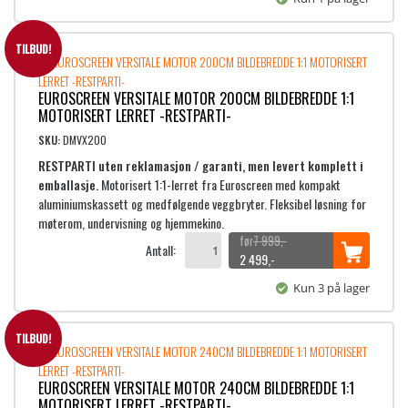
r
p
v
:
9
r
æ
1
9
i
r
TILBUD!
0
9
n
e
,
n
n
EUROSCREEN VERSITALE MOTOR 200CM BILDEBREDDE 1:1
9
-
e
d
MOTORISERT LERRET -RESTPARTI-
9
.
l
e
9
i
p
SKU:
DMVX200
,
g
r
RESTPARTI uten reklamasjon / garanti, men levert komplett i
-
p
i
emballasje.
Motorisert 1:1-lerret fra Euroscreen med kompakt
.
r
s
aluminiumskassett og medfølgende veggbryter. Fleksibel løsning for
i
e
møterom, undervisning og hjemmekino.
s
r
7 999
,-
Antall:
v
:
O
N
2 499
,-
a
2
p
å
Kun 3 på lager
r
p
v
:
7
r
æ
8
9
i
r
TILBUD!
9
n
e
9
,
n
n
EUROSCREEN VERSITALE MOTOR 240CM BILDEBREDDE 1:1
9
-
e
d
MOTORISERT LERRET -RESTPARTI-