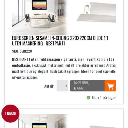
n
n
.
e
d
l
e
i
p
g
r
p
i
r
s
EUROSCREEN SESAME IN-CEILING 220X220CM BILDE 1:1
i
e
UTEN MASKERING -RESTPARTI-
s
r
SKU:
SEIN220
v
:
RESTPARTI uten reklamasjon / garanti, men levert komplett i
a
6
emballasje.
Eksklusivt motorisert innfelt projektorlerret med Arctiq
r
matt hvit duk og elegant flush takintegrasjon. Ideell for profesjonelle
:
9
AV-installasjoner.
2
9
21 999
,-
3
9
Antall:
O
N
5 999
,-
,
p
å
9
-
Kun 1 på lager
p
v
9
.
r
æ
9
i
r
TILBUD!
,
n
e
-
n
n
.