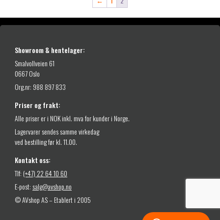
←
1
2
n
e
v
:
n
n
a
2
e
d
r
l
e
:
9
i
p
Showroom & hentelager:
9
9
g
r
9
Smalvollveien 61
p
i
9
,
0667 Oslo
r
s
9
-
i
e
Org.nr: 988 897 833
9
.
s
r
,
Priser og frakt:
v
:
-
a
3
Alle priser er i NOK inkl. mva for kunder i Norge.
.
r
4
Lagervarer sendes samme virkedag
:
ved bestilling før kl. 11.00.
5
9
9
9
Kontakt oss:
9
Tlf:
(+47) 22 64 10 60
9
,
E-post:
salg@avshop.no
9
-
9
.
© AVshop AS – Etablert i 2005
,