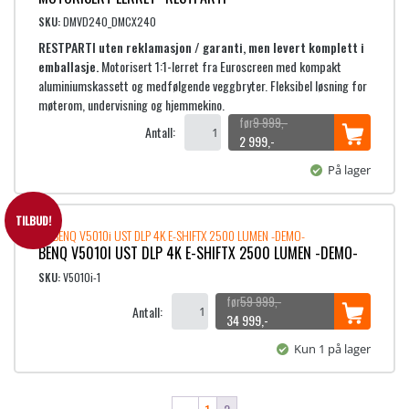
9
.
l
e
,
i
p
SKU:
DMVD240_DMCX240
-
g
r
RESTPARTI uten reklamasjon / garanti, men levert komplett i
.
p
i
emballasje.
Motorisert 1:1-lerret fra Euroscreen med kompakt
r
s
aluminiumskassett og medfølgende veggbryter. Fleksibel løsning for
i
e
møterom, undervisning og hjemmekino.
s
r
9 999
,-
Antall:
v
:
O
N
2 999
,-
a
2
p
å
På lager
r
p
v
:
4
r
æ
7
9
i
r
TILBUD!
9
n
e
BENQ V5010I UST DLP 4K E-SHIFTX 2500 LUMEN -DEMO-
9
,
n
n
9
-
e
d
SKU:
V5010i-1
9
.
l
e
59 999
,-
,
Antall:
i
p
O
N
34 999
,-
-
g
r
p
å
.
Kun 1 på lager
p
i
p
v
r
s
r
æ
i
e
i
r
s
r