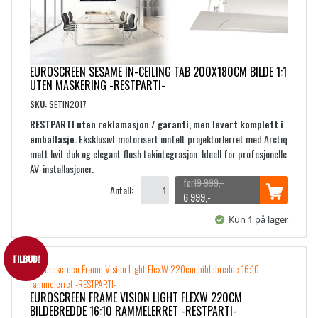
l
e
i
p
g
r
p
i
r
s
EUROSCREEN SESAME IN-CEILING TAB 200X180CM BILDE 1:1
i
e
UTEN MASKERING -RESTPARTI-
s
r
SKU:
SETIN2017
v
:
RESTPARTI uten reklamasjon / garanti, men levert komplett i
a
4
emballasje.
Eksklusivt motorisert innfelt projektorlerret med Arctiq
r
matt hvit duk og elegant flush takintegrasjon. Ideell for profesjonelle
:
9
AV-installasjoner.
1
9
19 999
,-
9
9
Antall:
O
N
6 999
,-
,
p
å
9
-
Kun 1 på lager
p
v
9
.
r
æ
9
i
r
TILBUD!
,
n
e
-
n
n
.
EUROSCREEN FRAME VISION LIGHT FLEXW 220CM
e
d
BILDEBREDDE 16:10 RAMMELERRET -RESTPARTI-
l
e