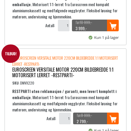
.
p
i
emballasje.
Motorisert 1:1-lerret fra Euroscreen med kompakt
r
s
aluminiumskassett og medfølgende veggbryter. Fleksibel løsning for
i
e
møterom, undervisning og hjemmekino.
s
r
10 999
,-
Antall:
v
:
O
N
3 999
,-
a
7
p
å
Kun 1 på lager
r
p
v
:
9
r
æ
1
9
i
r
TILBUD!
9
9
n
e
,
n
n
EUROSCREEN VERSITALE MOTOR 220CM BILDEBREDDE 1:1
9
-
e
d
MOTORISERT LERRET -RESTPARTI-
9
.
l
e
9
i
p
SKU:
DMVX220
,
g
r
RESTPARTI uten reklamasjon / garanti, men levert komplett i
-
p
i
emballasje.
Motorisert 1:1-lerret fra Euroscreen med kompakt
.
r
s
aluminiumskassett og medfølgende veggbryter. Fleksibel løsning for
i
e
møterom, undervisning og hjemmekino.
s
r
8 999
,-
Antall:
v
:
O
N
2 799
,-
a
3
p
å
Kun 1 på lager