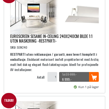
n
n
e
d
l
e
i
p
g
r
p
i
r
s
EUROSCREEN SESAME IN-CEILING 240X240CM BILDE 1:1
i
e
UTEN MASKERING -RESTPARTI-
s
r
SKU:
SEIN240
v
:
RESTPARTI uten reklamasjon / garanti, men levert komplett i
a
7
emballasje.
Eksklusivt motorisert innfelt projektorlerret med Arctiq
r
matt hvit duk og elegant flush takintegrasjon. Ideell for profesjonelle
:
9
AV-installasjoner.
2
9
23 999
,-
7
9
Antall:
O
N
6 999
,-
,
p
å
9
-
Kun 1 på lager
p
v
9
.
r
æ
9
i
r
TILBUD!
,
n
e
-