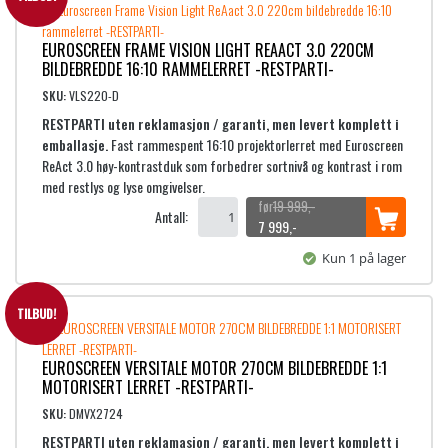
9
n
e
9
,
n
n
EUROSCREEN FRAME VISION LIGHT REAACT 3.0 220CM
9
-
e
d
BILDEBREDDE 16:10 RAMMELERRET -RESTPARTI-
9
.
l
e
,
i
p
SKU:
VLS220-D
-
g
r
RESTPARTI uten reklamasjon / garanti, men levert komplett i
.
p
i
emballasje.
Fast rammespent 16:10 projektorlerret med Euroscreen
r
s
ReAct 3.0 høy-kontrastduk som forbedrer sortnivå og kontrast i rom
i
e
med restlys og lyse omgivelser.
s
r
19 999
,-
Antall:
v
:
O
N
7 999
,-
a
4
p
å
Kun 1 på lager
r
p
v
:
4
r
æ
9
9
i
r
TILBUD!
9
n
e
9
,
n
n
EUROSCREEN VERSITALE MOTOR 270CM BILDEBREDDE 1:1
9
-
e
d
MOTORISERT LERRET -RESTPARTI-
9
.
l
e
,
i
p
SKU:
DMVX2724
-
g
r
RESTPARTI uten reklamasjon / garanti, men levert komplett i