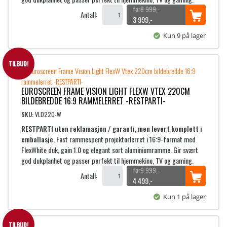
s
r
8 999
,-
Antall:
v
:
O
N
3 999
,-
a
2
p
å
Kun 9 på lager
r
p
v
:
9
r
æ
6
9
i
r
TILBUD!
9
n
e
9
,
n
n
EUROSCREEN FRAME VISION LIGHT FLEXW VTEX 220CM
9
-
e
d
BILDEBREDDE 16:9 RAMMELERRET -RESTPARTI-
9
.
l
e
,
i
p
SKU:
VLD220-W
-
g
r
RESTPARTI uten reklamasjon / garanti, men levert komplett i
.
p
i
emballasje.
Fast rammespent projektorlerret i 16:9-format med
r
s
FlexWhite duk, gain 1.0 og elegant sort aluminiumramme. Gir svært
i
e
god dukplanhet og passer perfekt til hjemmekino, TV og gaming.
s
r
9 999
,-
Antall:
v
:
O
N
4 499
,-
a
3
p
å
Kun 1 på lager
r
p
v
:
9
r
æ
8
9
i
r
TILBUD!