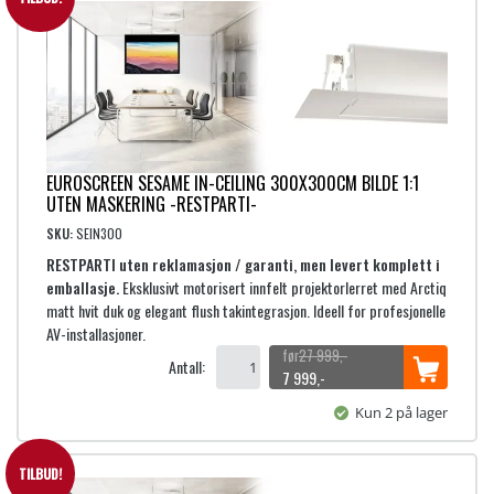
EUROSCREEN SESAME IN-CEILING 300X300CM BILDE 1:1
UTEN MASKERING -RESTPARTI-
SKU:
SEIN300
RESTPARTI uten reklamasjon / garanti, men levert komplett i
emballasje.
Eksklusivt motorisert innfelt projektorlerret med Arctiq
matt hvit duk og elegant flush takintegrasjon. Ideell for profesjonelle
AV-installasjoner.
27 999
,-
Antall:
O
N
7 999
,-
p
å
Kun 2 på lager
p
v
r
æ
i
r
TILBUD!
n
e