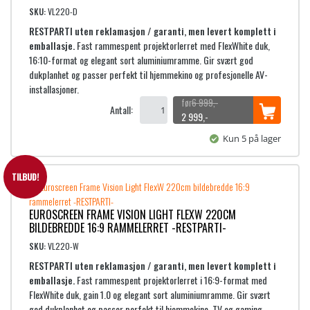
i
p
SKU:
VL220-D
g
r
RESTPARTI uten reklamasjon / garanti, men levert komplett i
p
i
emballasje.
Fast rammespent projektorlerret med FlexWhite duk,
r
s
16:10-format og elegant sort aluminiumramme. Gir svært god
i
e
dukplanhet og passer perfekt til hjemmekino og profesjonelle AV-
s
r
installasjoner.
v
:
6 999
,-
Antall:
a
6
O
N
2 999
,-
r
p
å
Kun 5 på lager
:
9
p
v
1
9
r
æ
9
9
i
r
TILBUD!
,
n
e
9
-
n
n
EUROSCREEN FRAME VISION LIGHT FLEXW 220CM
9
.
e
d
BILDEBREDDE 16:9 RAMMELERRET -RESTPARTI-
9
l
e
,
i
p
SKU:
VL220-W
-
g
r
RESTPARTI uten reklamasjon / garanti, men levert komplett i
.
p
i
emballasje.
Fast rammespent projektorlerret i 16:9-format med
r
s
FlexWhite duk, gain 1.0 og elegant sort aluminiumramme. Gir svært
i
e
god dukplanhet og passer perfekt til hjemmekino, TV og gaming.